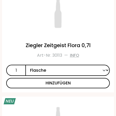
Ziegler Zeitgeist Flora 0,7l
Art-Nr. 30113
—
INFO
HINZUFÜGEN
NEU