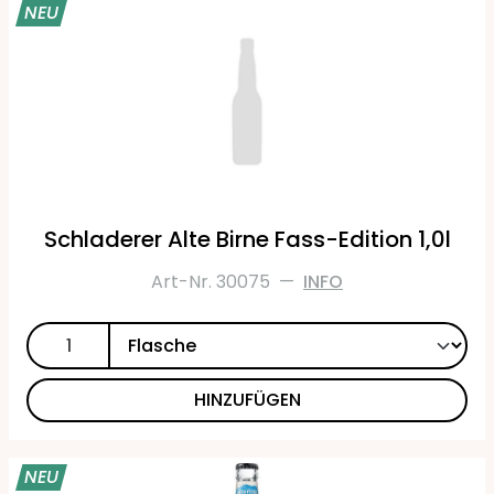
NEU
Schladerer Alte Birne Fass-Edition 1,0l
Art-Nr. 30075
—
INFO
HINZUFÜGEN
NEU