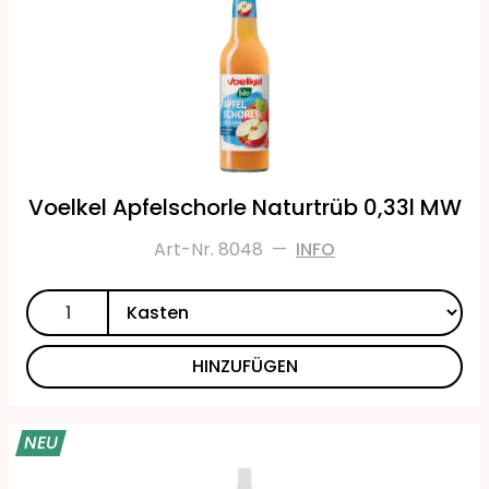
Voelkel Apfelschorle Naturtrüb 0,33l MW
Art-Nr. 8048
—
INFO
HINZUFÜGEN
NEU