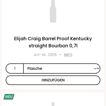
Elijah Craig Barrel Proof Kentucky
straight Bourbon 0,7l
Art-Nr. 33118
—
INFO
HINZUFÜGEN
NEU