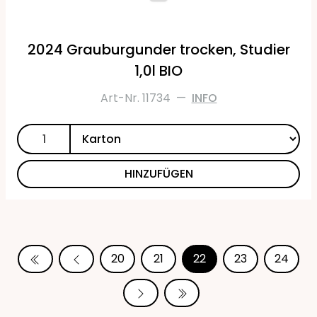
2024 Grauburgunder trocken, Studier
1,0l BIO
Art-Nr. 11734
—
INFO
HINZUFÜGEN
20
21
22
23
24