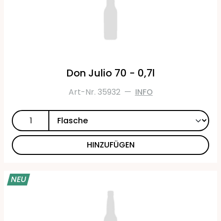
Don Julio 70 - 0,7l
Art-Nr. 35932
—
INFO
HINZUFÜGEN
NEU