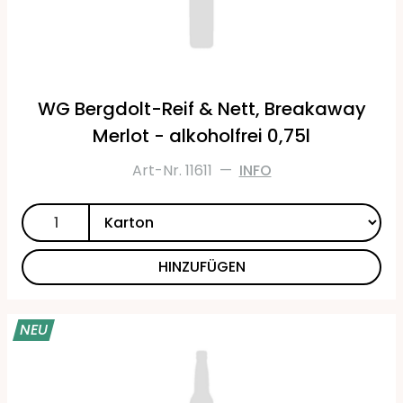
WG Bergdolt-Reif & Nett, Breakaway
Merlot - alkoholfrei 0,75l
Art-Nr. 11611
—
INFO
HINZUFÜGEN
NEU