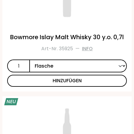
Bowmore Islay Malt Whisky 30 y.o. 0,7l
Art-Nr. 35925
—
INFO
HINZUFÜGEN
NEU