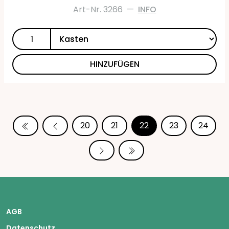
Art-Nr. 3266
—
INFO
HINZUFÜGEN
20
21
22
23
24
AGB
Datenschutz