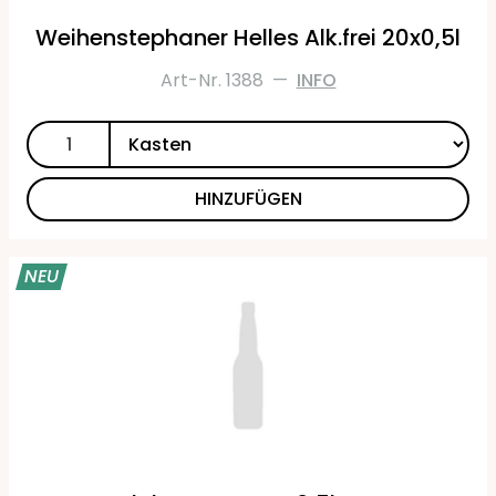
Weihenstephaner Helles Alk.frei 20x0,5l
Art-Nr. 1388
—
INFO
HINZUFÜGEN
NEU