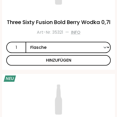
Three Sixty Fusion Bold Berry Wodka 0,7l
Art-Nr. 35321
—
INFO
HINZUFÜGEN
NEU