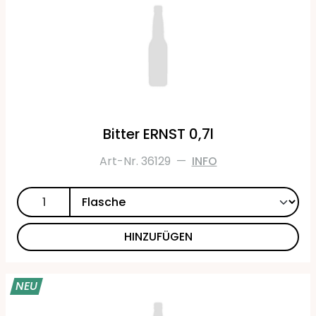
Bitter ERNST 0,7l
Art-Nr. 36129
—
INFO
HINZUFÜGEN
NEU