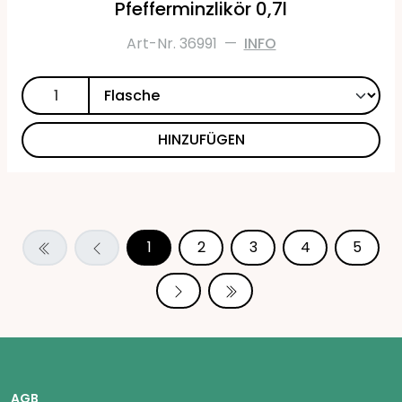
Pfefferminzlikör 0,7l
Art-Nr. 36991
—
INFO
HINZUFÜGEN
1
2
3
4
5
AGB