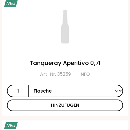
NEU
Tanqueray Aperitivo 0,7l
Art-Nr. 35259
—
INFO
HINZUFÜGEN
NEU