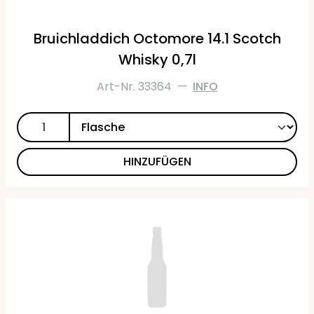
Bruichladdich Octomore 14.1 Scotch
Whisky 0,7l
Art-Nr. 33364
—
INFO
HINZUFÜGEN