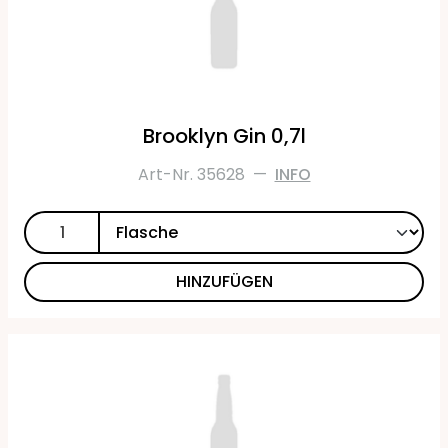
Brooklyn Gin 0,7l
Art-Nr. 35628
—
INFO
HINZUFÜGEN