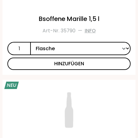
Bsoffene Marille 1,5 l
Art-Nr. 35790
—
INFO
HINZUFÜGEN
NEU