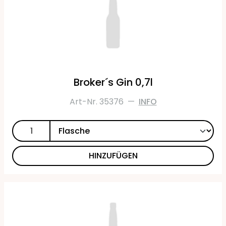
Broker´s Gin 0,7l
Art-Nr. 35376
—
INFO
HINZUFÜGEN