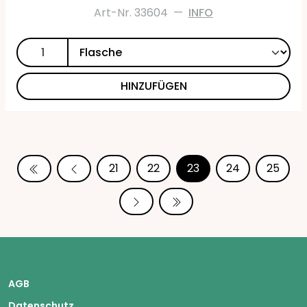
Art-Nr. 33604
—
INFO
HINZUFÜGEN
21
22
23
24
25
AGB
Datenschutz