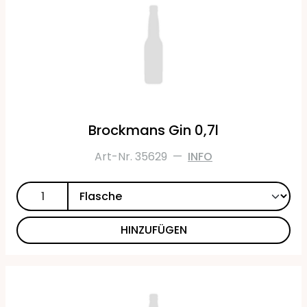
Brockmans Gin 0,7l
Art-Nr. 35629
—
INFO
HINZUFÜGEN