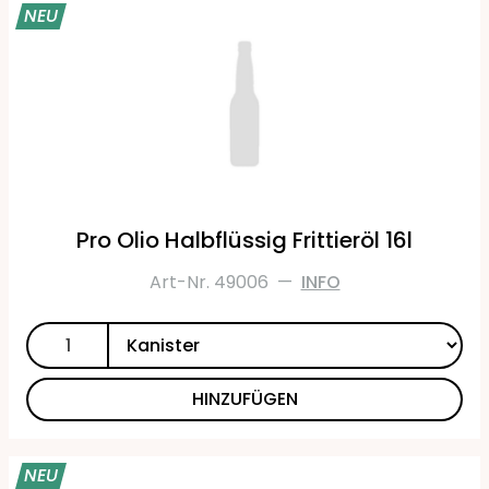
NEU
Pro Olio Halbflüssig Frittieröl 16l
Art-Nr. 49006
—
INFO
HINZUFÜGEN
NEU