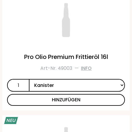
Pro Olio Premium Frittieröl 16l
Art-Nr. 49003
—
INFO
HINZUFÜGEN
NEU