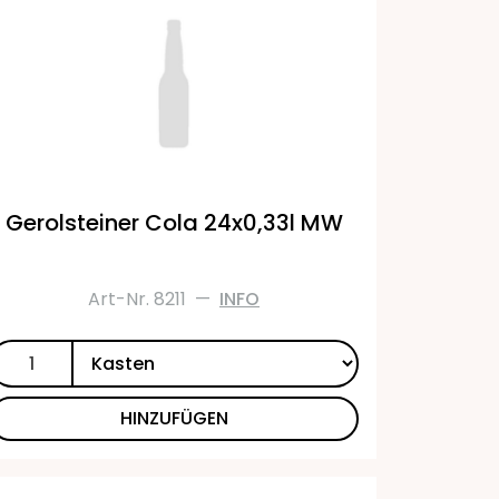
Gerolsteiner Cola 24x0,33l MW
Art-Nr. 8211
—
INFO
HINZUFÜGEN