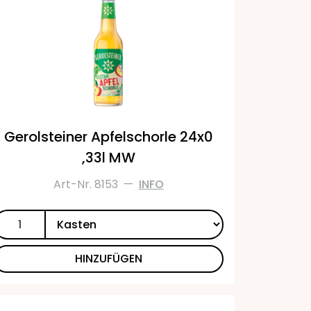
Gerolsteiner Apfelschorle 24x0
,33l MW
Art-Nr. 8153
—
INFO
HINZUFÜGEN