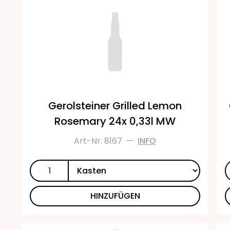
Gerolsteiner Grilled Lemon
Rosemary 24x 0,33l MW
Art-Nr. 8167
—
INFO
HINZUFÜGEN