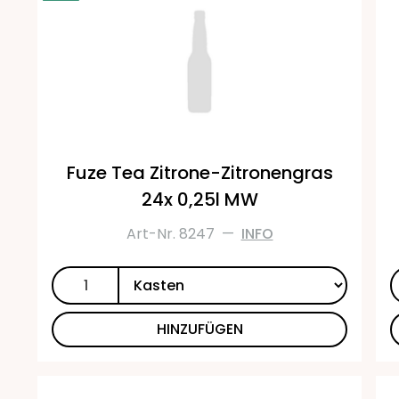
Fuze Tea Zitrone-Zitronengras
24x 0,25l MW
Art-Nr. 8247
—
INFO
HINZUFÜGEN