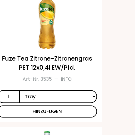
Fuze Tea Zitrone-Zitronengras
PET 12x0,4l EW/Pfd.
Art-Nr. 3535
—
INFO
HINZUFÜGEN