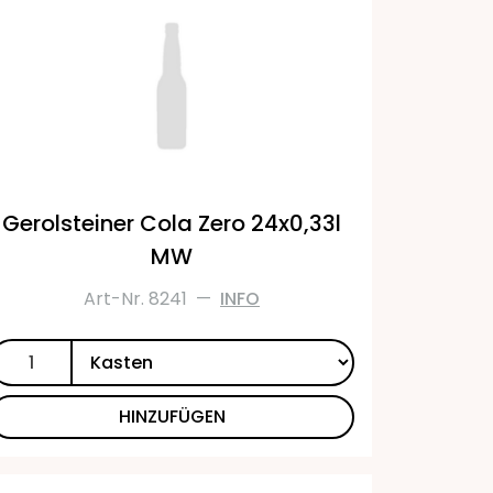
Gerolsteiner Cola Zero 24x0,33l
MW
Art-Nr. 8241
—
INFO
HINZUFÜGEN