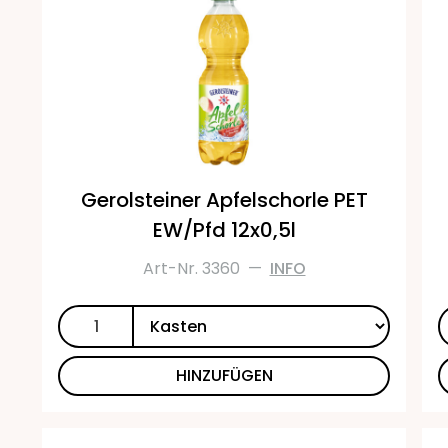
Gerolsteiner Apfelschorle PET
EW/Pfd 12x0,5l
Art-Nr. 3360
—
INFO
HINZUFÜGEN