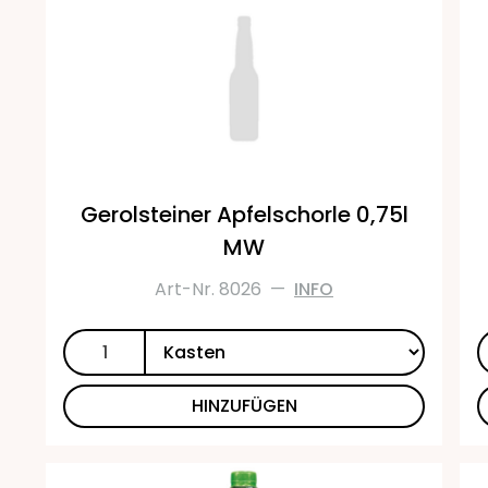
Gerolsteiner Apfelschorle 0,75l
MW
Art-Nr. 8026
—
INFO
HINZUFÜGEN