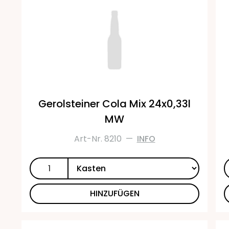
Gerolsteiner Cola Mix 24x0,33l
MW
Art-Nr. 8210
—
INFO
HINZUFÜGEN