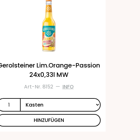
Gerolsteiner Lim.Orange-Passion
24x0,33l MW
Art-Nr. 8152
—
INFO
HINZUFÜGEN