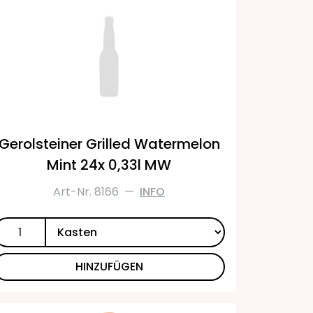
Gerolsteiner Grilled Watermelon
Mint 24x 0,33l MW
Art-Nr. 8166
—
INFO
HINZUFÜGEN