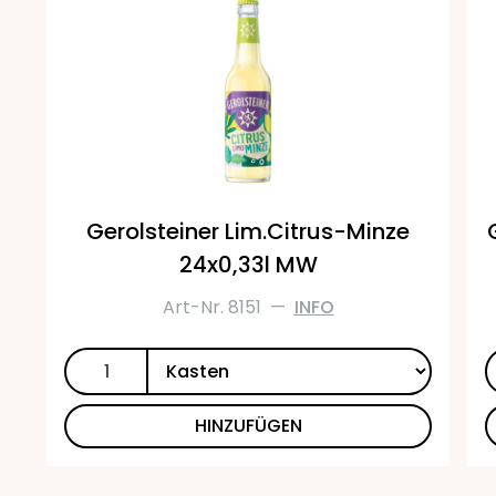
Gerolsteiner Lim.Citrus-Minze
24x0,33l MW
Art-Nr. 8151
—
INFO
HINZUFÜGEN