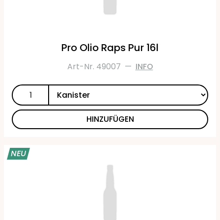
Pro Olio Raps Pur 16l
Art-Nr. 49007
—
INFO
HINZUFÜGEN
NEU