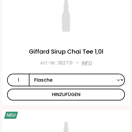
Giffard Sirup Chai Tee 1,0l
Art-Nr. 382731
—
INFO
HINZUFÜGEN
NEU