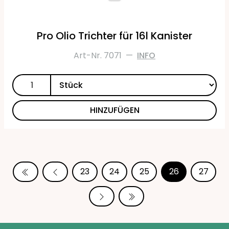
Pro Olio Trichter für 16l Kanister
Art-Nr. 7071
—
INFO
HINZUFÜGEN
23
24
25
26
27