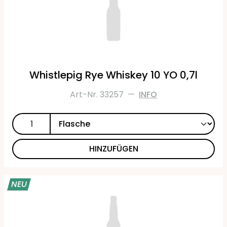
Whistlepig Rye Whiskey 10 YO 0,7l
Art-Nr. 33257
—
INFO
HINZUFÜGEN
NEU