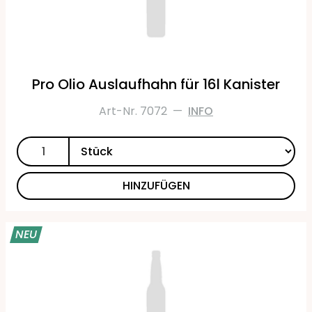
Pro Olio Auslaufhahn für 16l Kanister
Art-Nr. 7072
—
INFO
HINZUFÜGEN
NEU