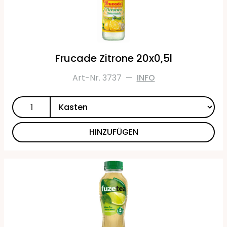
Frucade Zitrone 20x0,5l
Art-Nr. 3737
—
INFO
HINZUFÜGEN