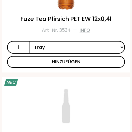
Fuze Tea Pfirsich PET EW 12x0,4l
Art-Nr. 3534
—
INFO
HINZUFÜGEN
NEU