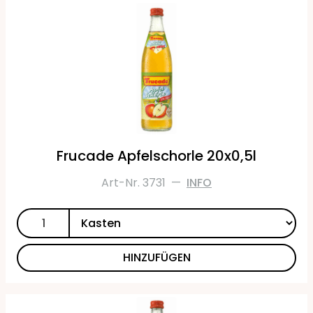
Frucade Apfelschorle 20x0,5l
Art-Nr. 3731
—
INFO
HINZUFÜGEN