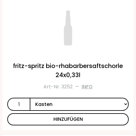
fritz-spritz bio-rhabarbersaftschorle
24x0,33l
Art-Nr. 3252
—
INFO
HINZUFÜGEN