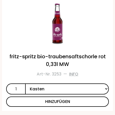
fritz-spritz bio-traubensaftschorle rot
0,33l MW
Art-Nr. 3253
—
INFO
HINZUFÜGEN