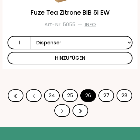
Fuze Tea Zitrone BIB 5l EW
Art-Nr. 5055
—
INFO
HINZUFÜGEN
24
25
26
27
28