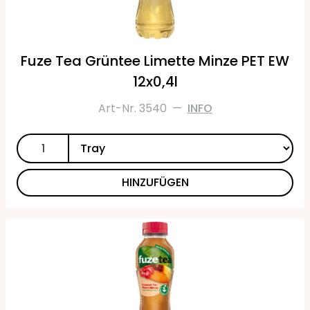
Fuze Tea Grüntee Limette Minze PET EW
12x0,4l
Art-Nr. 3540
—
INFO
HINZUFÜGEN