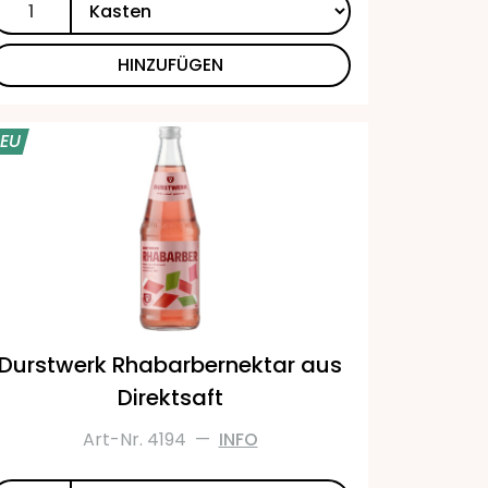
HINZUFÜGEN
EU
Durstwerk Rhabarbernektar aus
Direktsaft
Art-Nr. 4194
—
INFO