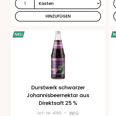
HINZUFÜGEN
NEU
N
Durstwerk schwarzer
Johannisbeernektar aus
Direktsaft 25 %
Art-Nr. 4195
—
INFO