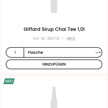
Giffard Sirup Chai Tee 1,0l
Art-Nr. 382731
—
INFO
HINZUFÜGEN
NEU