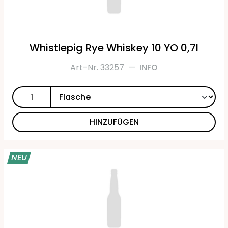
Whistlepig Rye Whiskey 10 YO 0,7l
Art-Nr. 33257
—
INFO
HINZUFÜGEN
NEU