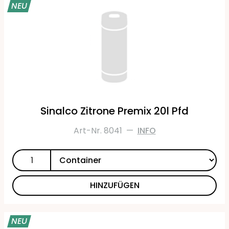
NEU
Sinalco Zitrone Premix 20l Pfd
Art-Nr. 8041
—
INFO
HINZUFÜGEN
NEU