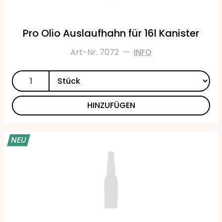
Pro Olio Auslaufhahn für 16l Kanister
Art-Nr. 7072
—
INFO
HINZUFÜGEN
NEU