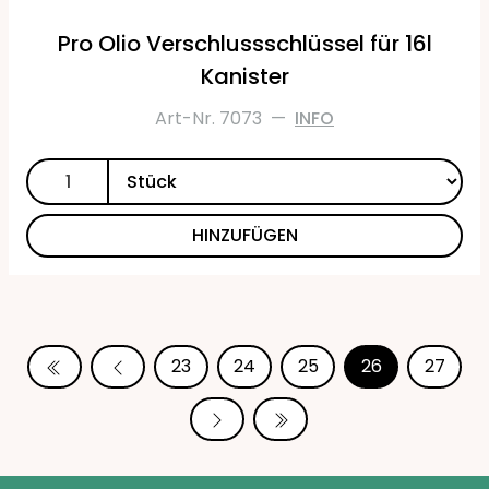
Pro Olio Verschlussschlüssel für 16l
Kanister
Art-Nr. 7073
—
INFO
HINZUFÜGEN
23
24
25
26
27