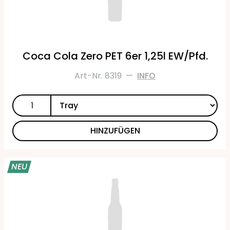
Coca Cola Zero PET 6er 1,25l EW/Pfd.
Art-Nr. 8319
—
INFO
HINZUFÜGEN
NEU