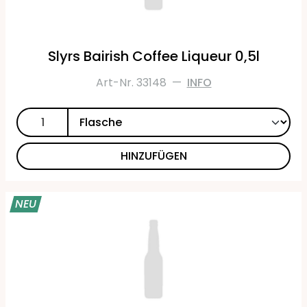
Slyrs Bairish Coffee Liqueur 0,5l
Art-Nr. 33148
—
INFO
HINZUFÜGEN
NEU