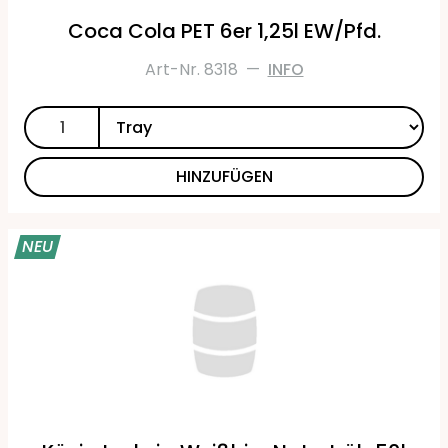
Coca Cola PET 6er 1,25l EW/Pfd.
Art-Nr. 8318
—
INFO
HINZUFÜGEN
NEU