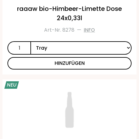
raaaw bio-Himbeer-Limette Dose
24x0,33l
Art-Nr. 8278
—
INFO
HINZUFÜGEN
NEU