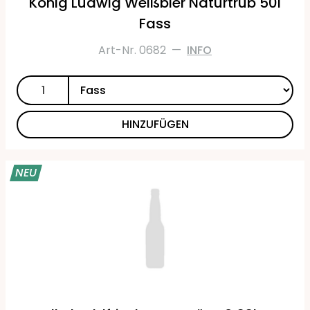
König Ludwig Weißbier Naturtrüb 50l
Fass
Art-Nr. 0682
—
INFO
HINZUFÜGEN
NEU