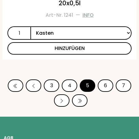
20x0,5l
Art-Nr. 1241
—
INFO
HINZUFÜGEN
3
4
5
6
7
AGB