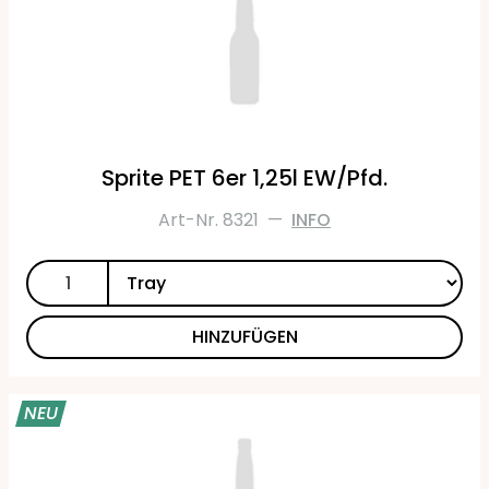
Sprite PET 6er 1,25l EW/Pfd.
Art-Nr. 8321
—
INFO
HINZUFÜGEN
NEU