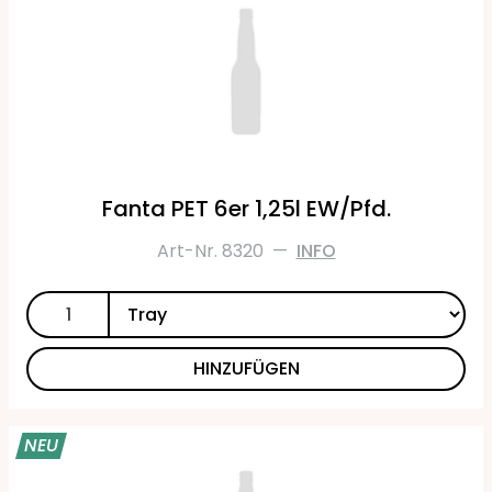
Fanta PET 6er 1,25l EW/Pfd.
Art-Nr. 8320
—
INFO
HINZUFÜGEN
NEU