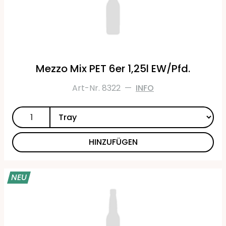
Mezzo Mix PET 6er 1,25l EW/Pfd.
Art-Nr. 8322
—
INFO
HINZUFÜGEN
NEU