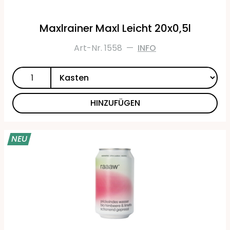
Maxlrainer Maxl Leicht 20x0,5l
Art-Nr. 1558
—
INFO
HINZUFÜGEN
NEU