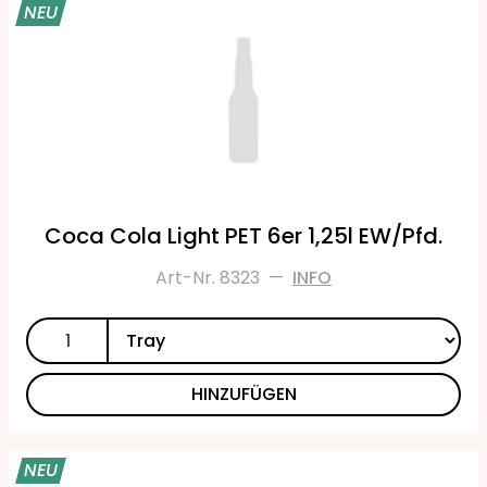
NEU
Coca Cola Light PET 6er 1,25l EW/Pfd.
Art-Nr. 8323
—
INFO
HINZUFÜGEN
NEU