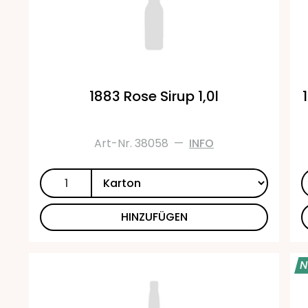
1883 Rose Sirup 1,0l
Art-Nr. 38058
—
INFO
HINZUFÜGEN
N