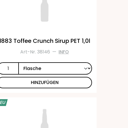
1883 Toffee Crunch Sirup PET 1,0l
Art-Nr. 38146
—
INFO
HINZUFÜGEN
EU