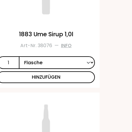
1883 Ume Sirup 1,0l
Art-Nr. 38076
—
INFO
HINZUFÜGEN