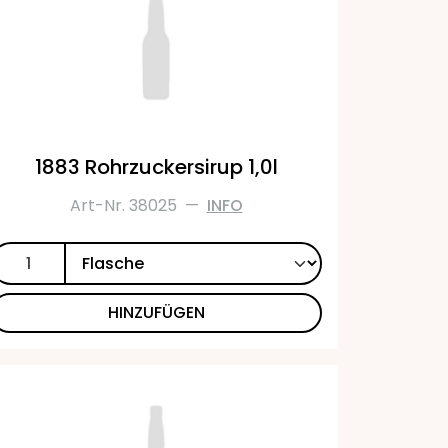
1883 Rohrzuckersirup 1,0l
Art-Nr. 38025
—
INFO
HINZUFÜGEN