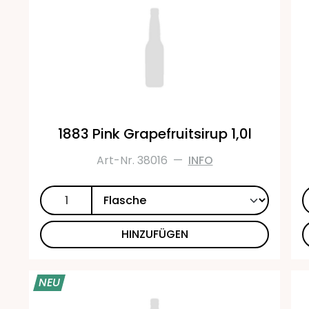
1883 Pink Grapefruitsirup 1,0l
Art-Nr. 38016
—
INFO
HINZUFÜGEN
NEU