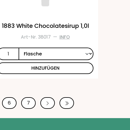
1883 White Chocolatesirup 1,0l
Art-Nr. 38017
—
INFO
HINZUFÜGEN
6
7