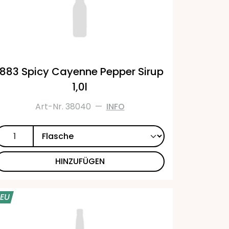
1883 Spicy Cayenne Pepper Sirup
1,0l
Art-Nr. 38040
—
INFO
HINZUFÜGEN
EU