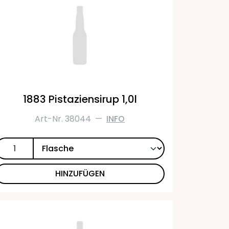
1883 Pistaziensirup 1,0l
Art-Nr. 38044
—
INFO
HINZUFÜGEN