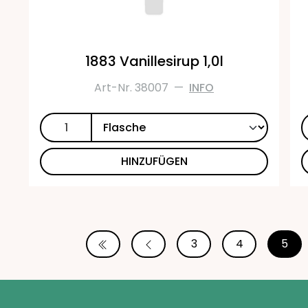
1883 Vanillesirup 1,0l
Art-Nr. 38007
—
INFO
HINZUFÜGEN
3
4
5