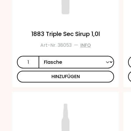
1883 Triple Sec Sirup 1,0l
Art-Nr. 38053
—
INFO
HINZUFÜGEN