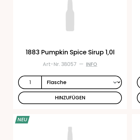
1883 Pumpkin Spice Sirup 1,0l
Art-Nr. 38057
—
INFO
HINZUFÜGEN
NEU