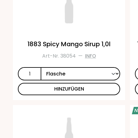
1883 Spicy Mango Sirup 1,0l
Art-Nr. 38054
—
INFO
HINZUFÜGEN
N