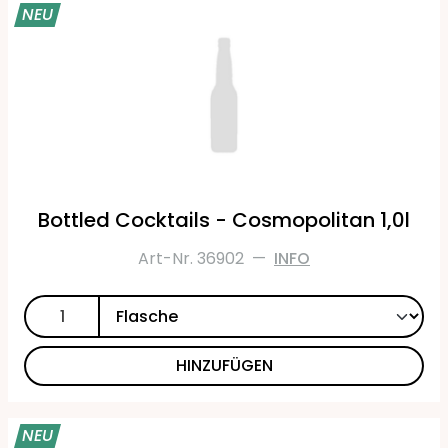
NEU
Bottled Cocktails - Cosmopolitan 1,0l
Art-Nr. 36902
—
INFO
HINZUFÜGEN
NEU