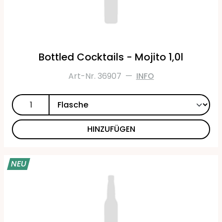
Bottled Cocktails - Mojito 1,0l
Art-Nr. 36907
—
INFO
HINZUFÜGEN
NEU