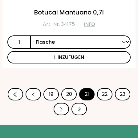
Botucal Mantuano 0,7l
Art-Nr. 34175
—
INFO
HINZUFÜGEN
19
20
21
22
23