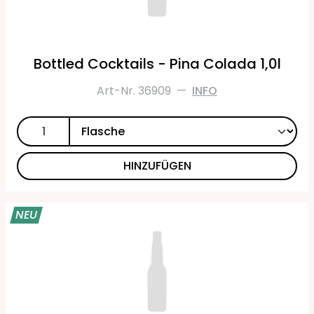
Bottled Cocktails - Pina Colada 1,0l
Art-Nr. 36909
—
INFO
HINZUFÜGEN
NEU