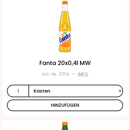
Fanta 20x0,4l MW
Art-Nr. 3714
—
INFO
HINZUFÜGEN