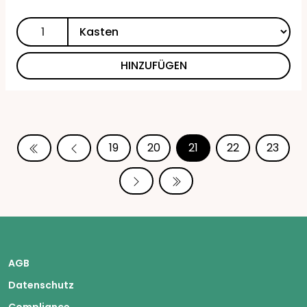
HINZUFÜGEN
19
20
21
22
23
AGB
Datenschutz