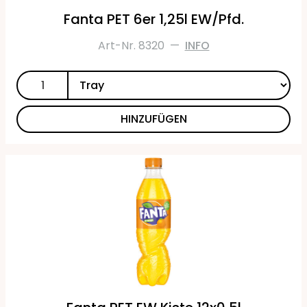
Fanta PET 6er 1,25l EW/Pfd.
Art-Nr. 8320
—
INFO
HINZUFÜGEN