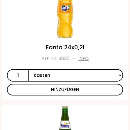
Fanta 24x0,2l
Art-Nr. 3830
—
INFO
HINZUFÜGEN