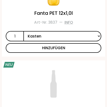
Fanta PET 12x1,0l
Art-Nr. 3837
—
INFO
HINZUFÜGEN
NEU