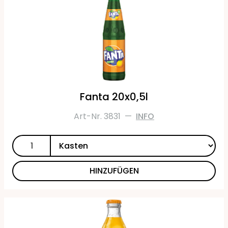
Fanta 20x0,5l
Art-Nr. 3831
—
INFO
HINZUFÜGEN