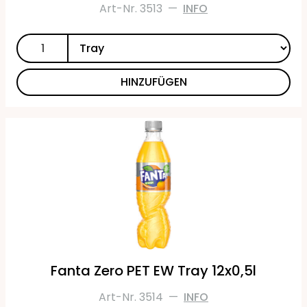
Art-Nr. 3513
—
INFO
HINZUFÜGEN
Fanta Zero PET EW Tray 12x0,5l
Art-Nr. 3514
—
INFO