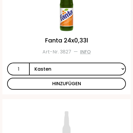
Fanta 24x0,33l
Art-Nr. 3827
—
INFO
HINZUFÜGEN