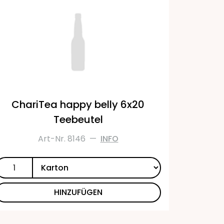
ChariTea happy belly 6x20
Teebeutel
Art-Nr. 8146
—
INFO
HINZUFÜGEN