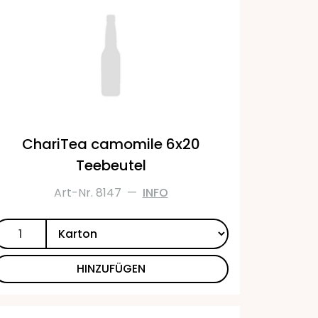
ChariTea camomile 6x20
Teebeutel
Art-Nr. 8147
—
INFO
HINZUFÜGEN