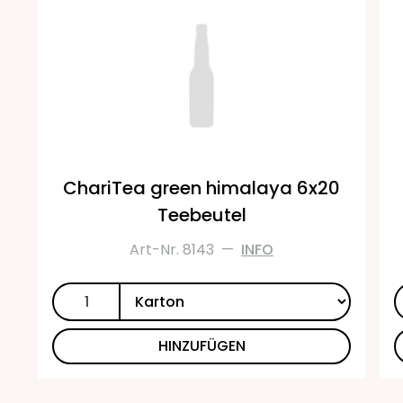
ChariTea green himalaya 6x20
Teebeutel
Art-Nr. 8143
—
INFO
HINZUFÜGEN