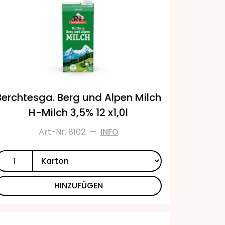
Berchtesga. Berg und Alpen Milch
H-Milch 3,5% 12 x1,0l
Art-Nr. 8102
—
INFO
HINZUFÜGEN