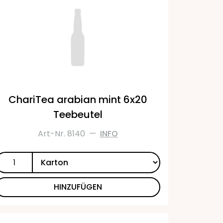
ChariTea arabian mint 6x20
Teebeutel
Art-Nr. 8140
—
INFO
HINZUFÜGEN