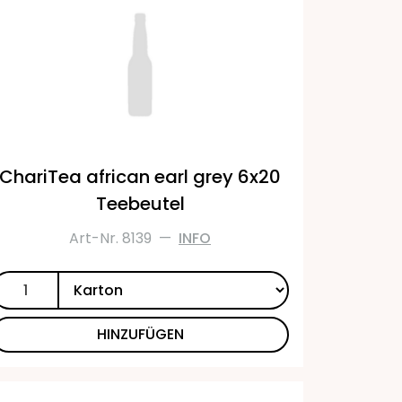
ChariTea african earl grey 6x20
Teebeutel
Art-Nr. 8139
—
INFO
HINZUFÜGEN