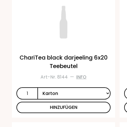
ChariTea black darjeeling 6x20
Teebeutel
Art-Nr. 8144
—
INFO
HINZUFÜGEN