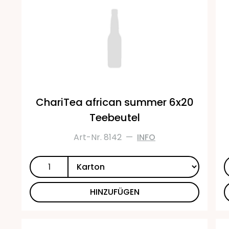
ChariTea african summer 6x20
Teebeutel
Art-Nr. 8142
—
INFO
HINZUFÜGEN