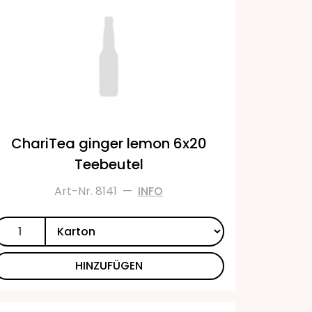
ChariTea ginger lemon 6x20
Teebeutel
Art-Nr. 8141
—
INFO
HINZUFÜGEN