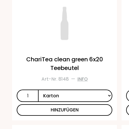
ChariTea clean green 6x20
Teebeutel
Art-Nr. 8148
—
INFO
HINZUFÜGEN