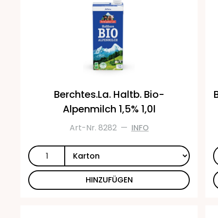
Berchtes.La. Haltb. Bio-
Alpenmilch 1,5% 1,0l
Art-Nr. 8282
—
INFO
HINZUFÜGEN