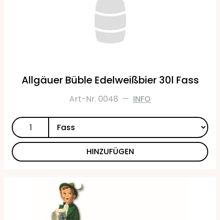
Allgäuer Büble Edelweißbier 30l Fass
Art-Nr. 0048
—
INFO
HINZUFÜGEN