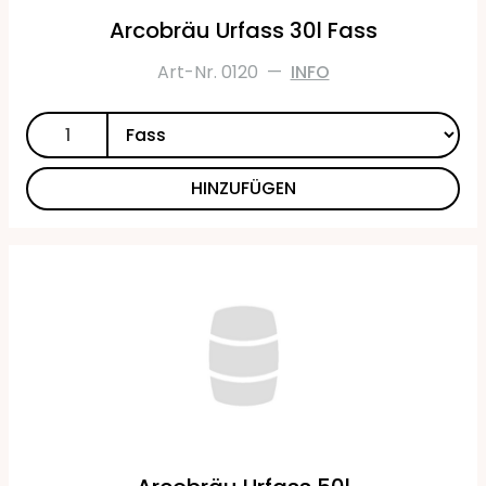
Arcobräu Urfass 30l Fass
Art-Nr. 0120
—
INFO
HINZUFÜGEN