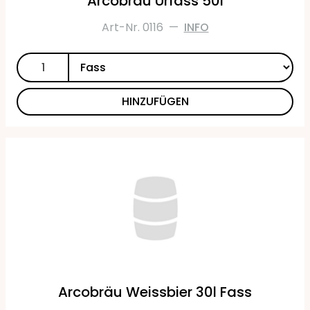
Arcobräu Urfass 50l
Art-Nr. 0116
—
INFO
HINZUFÜGEN
Arcobräu Weissbier 30l Fass