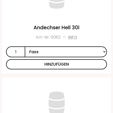
Andechser Hell 30l
Art-Nr. 0062
—
INFO
HINZUFÜGEN