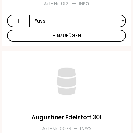
Art-Nr. 0121
—
INFO
HINZUFÜGEN
Augustiner Edelstoff 30l
Art-Nr. 0073
—
INFO