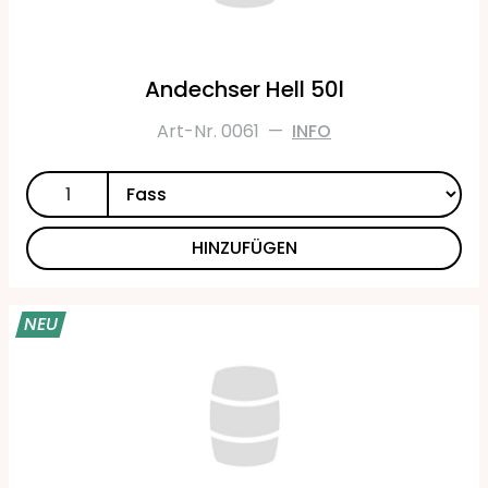
Andechser Hell 50l
Art-Nr. 0061
—
INFO
HINZUFÜGEN
NEU