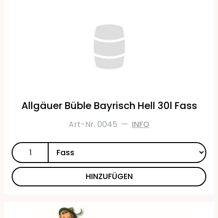
Allgäuer Büble Bayrisch Hell 30l Fass
Art-Nr. 0045
—
INFO
HINZUFÜGEN