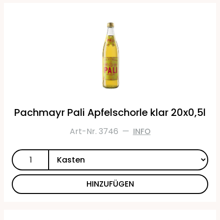
Pachmayr Pali Apfelschorle klar 20x0,5l
Art-Nr. 3746
—
INFO
HINZUFÜGEN