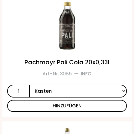
Pachmayr Pali Cola 20x0,33l
Art-Nr. 3085
—
INFO
HINZUFÜGEN