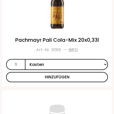
Pachmayr Pali Cola-Mix 20x0,33l
Art-Nr. 3086
—
INFO
HINZUFÜGEN