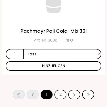
Pachmayr Pali Cola-Mix 30l
Art-Nr. 3608
—
INFO
HINZUFÜGEN
1
2