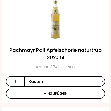
Pachmayr Pali Apfelschorle naturtrüb
20x0,5l
Art-Nr. 3741
—
INFO
HINZUFÜGEN