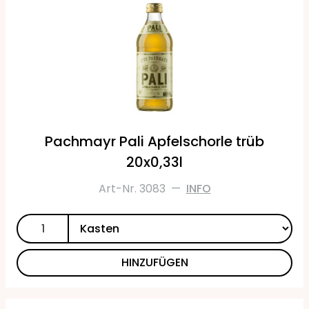
Pachmayr Pali Apfelschorle trüb
20x0,33l
Art-Nr. 3083
—
INFO
HINZUFÜGEN