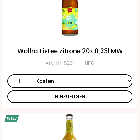
Wolfra Eistee Zitrone 20x 0,33l MW
Art-Nr. 8231
—
INFO
HINZUFÜGEN
NEU