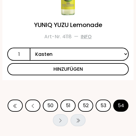
YUNIQ YUZU Lemonade
Art-Nr. 4118
—
INFO
HINZUFÜGEN
50
51
52
53
54