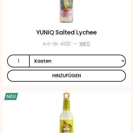
YUNIQ Salted Lychee
Art-Nr. 4120
—
INFO
HINZUFÜGEN
NEU