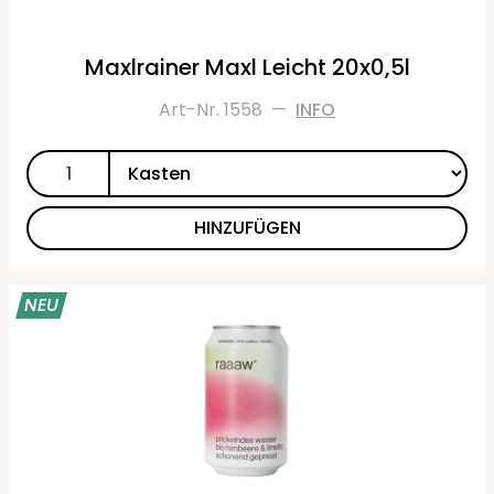
Maxlrainer Maxl Leicht 20x0,5l
Art-Nr. 1558
—
INFO
HINZUFÜGEN
NEU