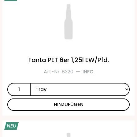
Fanta PET 6er 1,25l EW/Pfd.
Art-Nr. 8320
—
INFO
HINZUFÜGEN
NEU