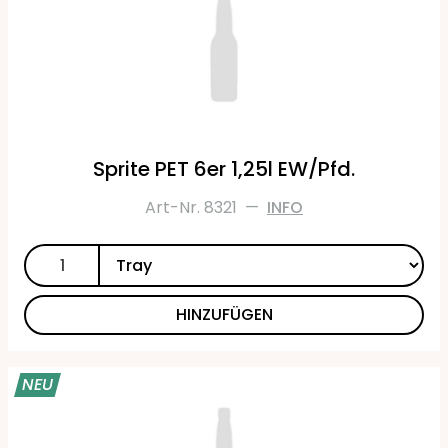
Sprite PET 6er 1,25l EW/Pfd.
Art-Nr. 8321
—
INFO
HINZUFÜGEN
NEU