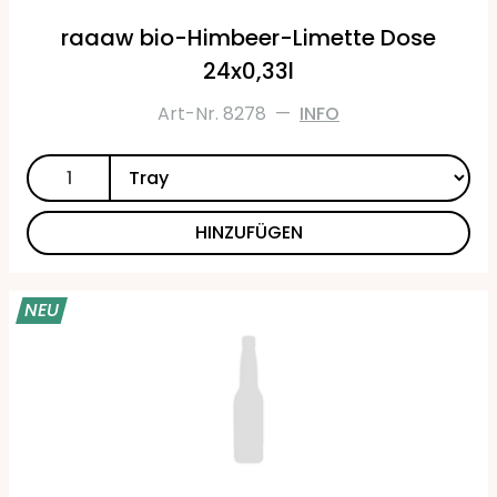
raaaw bio-Himbeer-Limette Dose
24x0,33l
Art-Nr. 8278
—
INFO
HINZUFÜGEN
NEU