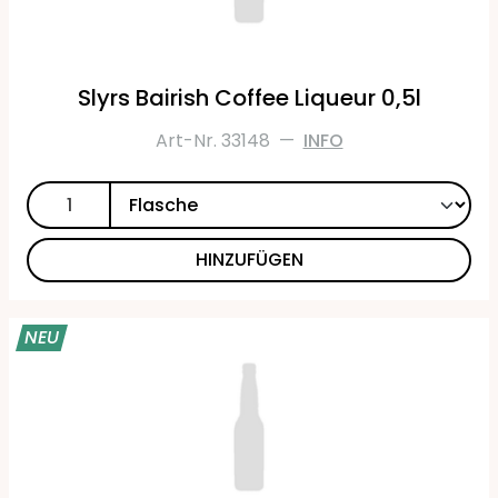
Slyrs Bairish Coffee Liqueur 0,5l
Art-Nr. 33148
—
INFO
HINZUFÜGEN
NEU