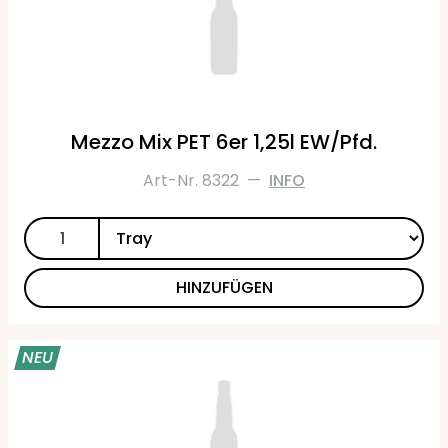
Mezzo Mix PET 6er 1,25l EW/Pfd.
Art-Nr. 8322
—
INFO
HINZUFÜGEN
NEU