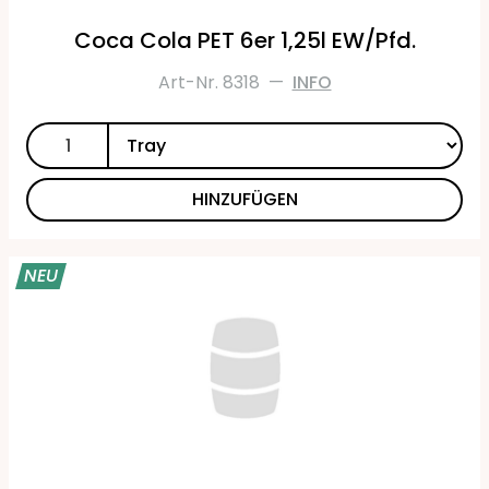
Coca Cola PET 6er 1,25l EW/Pfd.
Art-Nr. 8318
—
INFO
HINZUFÜGEN
NEU