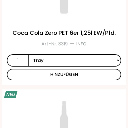
Coca Cola Zero PET 6er 1,25l EW/Pfd.
Art-Nr. 8319
—
INFO
HINZUFÜGEN
NEU