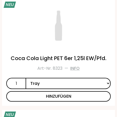
NEU
Coca Cola Light PET 6er 1,25l EW/Pfd.
Art-Nr. 8323
—
INFO
HINZUFÜGEN
NEU