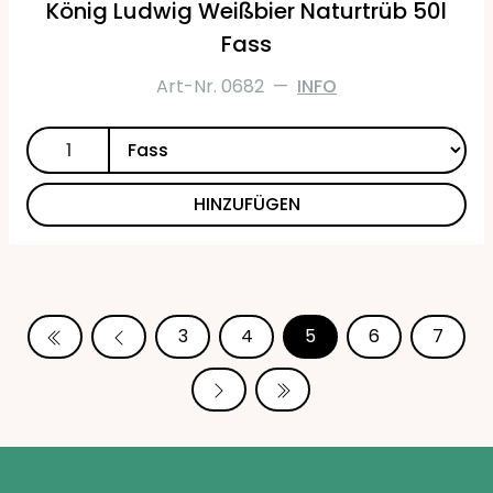
König Ludwig Weißbier Naturtrüb 50l
Fass
Art-Nr. 0682
—
INFO
HINZUFÜGEN
3
4
5
6
7