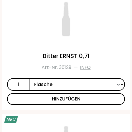
Bitter ERNST 0,7l
Art-Nr. 36129
—
INFO
HINZUFÜGEN
NEU