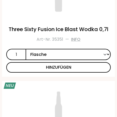
Three Sixty Fusion Ice Blast Wodka 0,7l
Art-Nr. 35351
—
INFO
HINZUFÜGEN
NEU