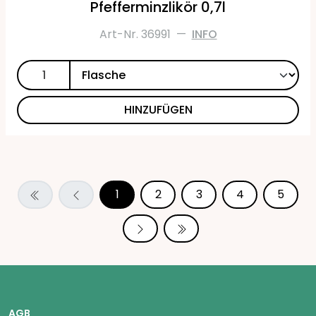
Pfefferminzlikör 0,7l
Art-Nr. 36991
—
INFO
HINZUFÜGEN
1
2
3
4
5
AGB