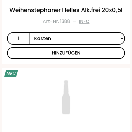
Weihenstephaner Helles Alk.frei 20x0,5l
Art-Nr. 1388
—
INFO
HINZUFÜGEN
NEU