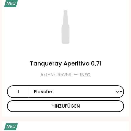
NEU
Tanqueray Aperitivo 0,7l
Art-Nr. 35259
—
INFO
HINZUFÜGEN
NEU