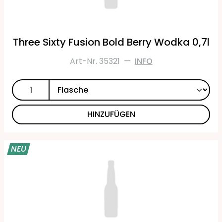
Three Sixty Fusion Bold Berry Wodka 0,7l
Art-Nr. 35321
—
INFO
HINZUFÜGEN
NEU