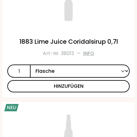
1883 Lime Juice Coridalsirup 0,7l
Art-Nr. 38013
—
INFO
HINZUFÜGEN
NEU