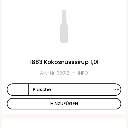
1883 Kokosnusssirup 1,0l
Art-Nr. 38012
—
INFO
HINZUFÜGEN