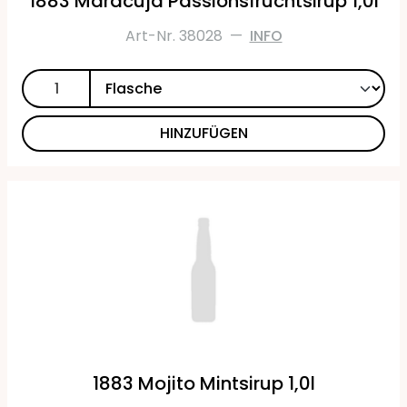
1883 Maracuja Passionsfruchtsirup 1,0l
Art-Nr. 38028
—
INFO
HINZUFÜGEN
1883 Mojito Mintsirup 1,0l