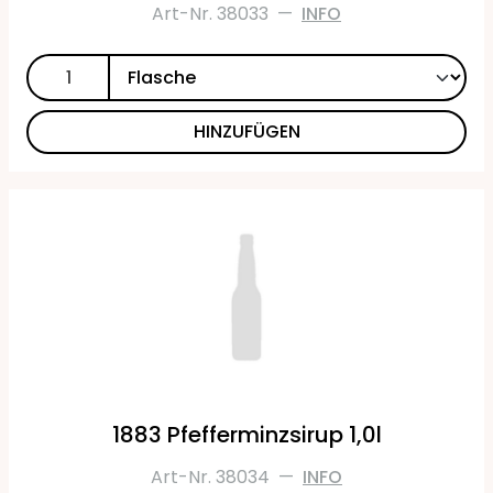
Art-Nr. 38033
—
INFO
HINZUFÜGEN
1883 Pfefferminzsirup 1,0l
Art-Nr. 38034
—
INFO