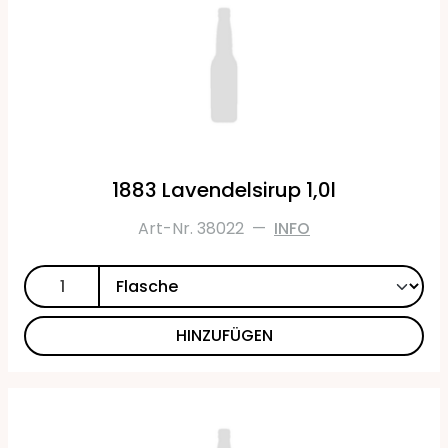
1883 Lavendelsirup 1,0l
Art-Nr. 38022
—
INFO
HINZUFÜGEN