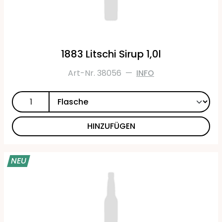
1883 Litschi Sirup 1,0l
Art-Nr. 38056
—
INFO
HINZUFÜGEN
NEU