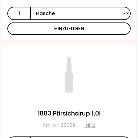
HINZUFÜGEN
1883 Pfirsichsirup 1,0l
Art-Nr. 38029
—
INFO