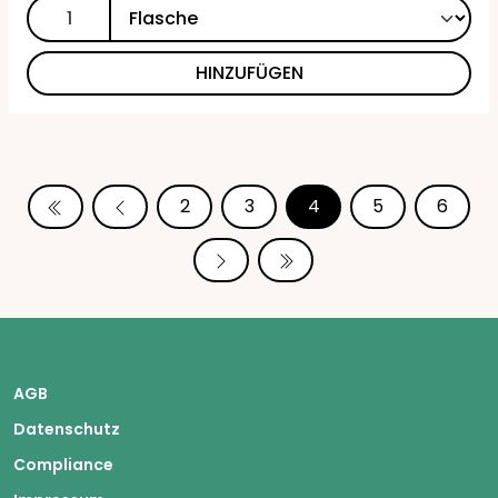
HINZUFÜGEN
2
3
4
5
6
AGB
Datenschutz
Compliance