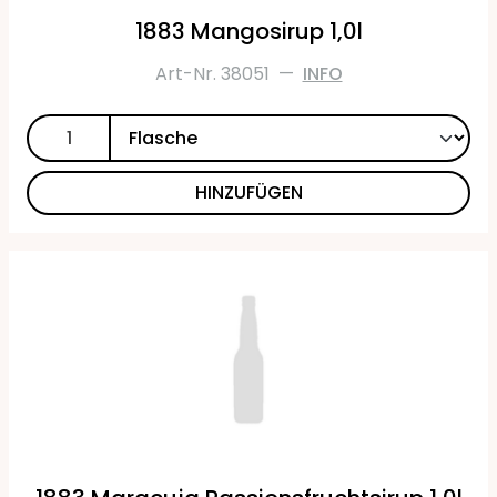
1883 Mangosirup 1,0l
Art-Nr. 38051
—
INFO
HINZUFÜGEN