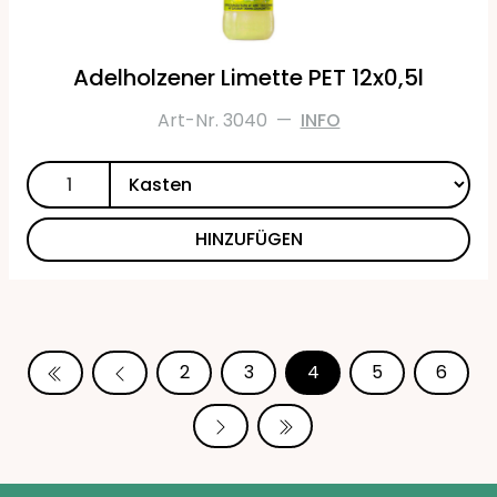
Adelholzener Limette PET 12x0,5l
Art-Nr. 3040
—
INFO
HINZUFÜGEN
2
3
4
5
6