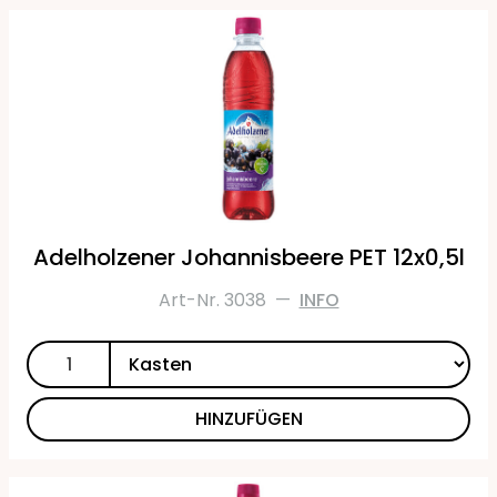
Adelholzener Johannisbeere PET 12x0,5l
Art-Nr. 3038
—
INFO
HINZUFÜGEN