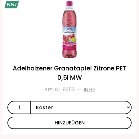
NEU
Adelholzener Granatapfel Zitrone PET
0,5l MW
Art-Nr. 8253
—
INFO
HINZUFÜGEN