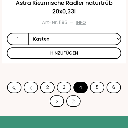
Astra Kiezmische Radler naturtrüb
20x0,33l
Art-Nr. 1195
—
INFO
HINZUFÜGEN
2
3
4
5
6