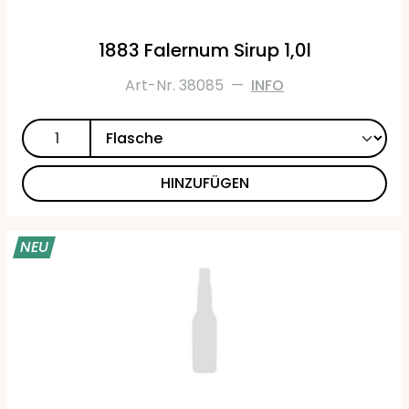
1883 Falernum Sirup 1,0l
Art-Nr. 38085
—
INFO
HINZUFÜGEN
NEU