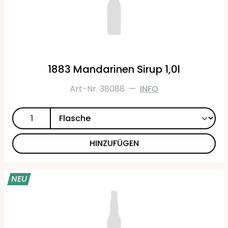
1883 Mandarinen Sirup 1,0l
Art-Nr. 38088
—
INFO
HINZUFÜGEN
NEU