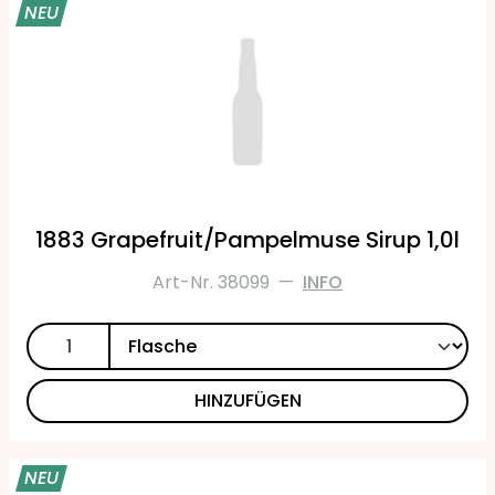
NEU
1883 Grapefruit/Pampelmuse Sirup 1,0l
Art-Nr. 38099
—
INFO
HINZUFÜGEN
NEU