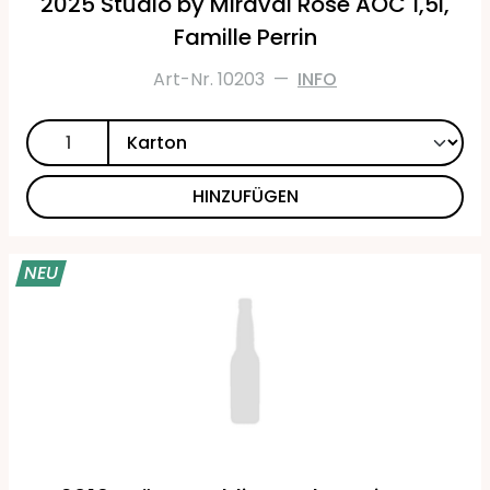
2025 Studio by Miraval Rosé AOC 1,5l,
Famille Perrin
Art-Nr. 10203
—
INFO
HINZUFÜGEN
NEU