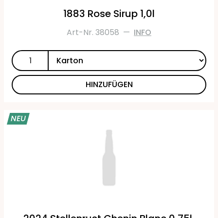
1883 Rose Sirup 1,0l
Art-Nr. 38058
—
INFO
HINZUFÜGEN
NEU