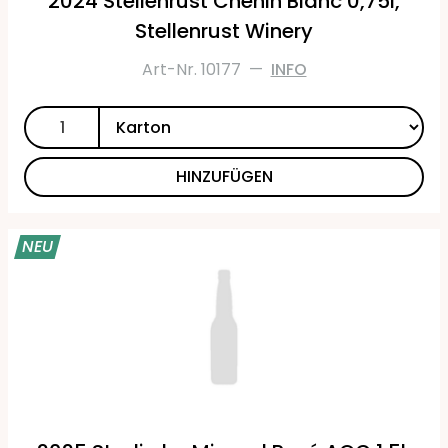
2024 Stellenrust Chenin Blanc 0,75l,
Stellenrust Winery
Art-Nr. 10177
—
INFO
HINZUFÜGEN
NEU