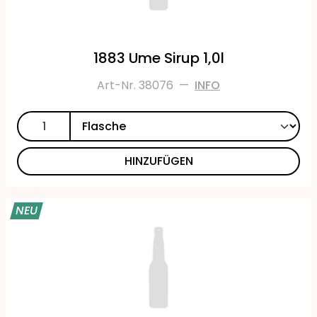
1883 Ume Sirup 1,0l
Art-Nr. 38076
—
INFO
HINZUFÜGEN
NEU