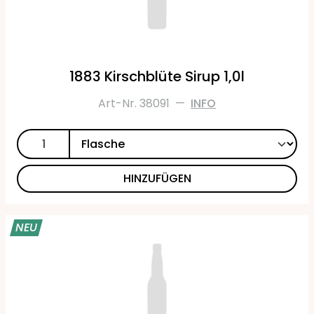
1883 Kirschblüte Sirup 1,0l
Art-Nr. 38091
—
INFO
HINZUFÜGEN
NEU