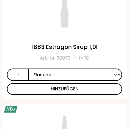
1883 Estragon Sirup 1,0l
Art-Nr. 38073
—
INFO
HINZUFÜGEN
NEU