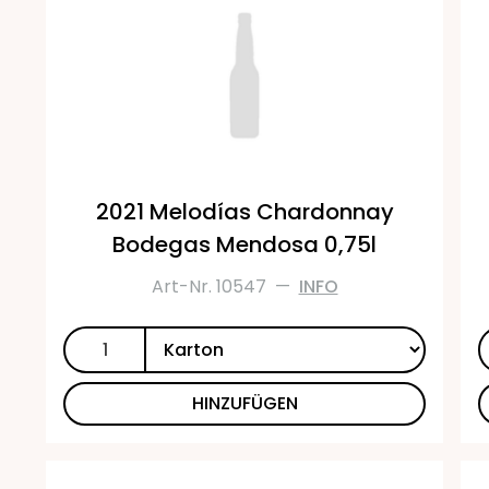
2021 Melodías Chardonnay
Bodegas Mendosa 0,75l
Art-Nr. 10547
—
INFO
HINZUFÜGEN