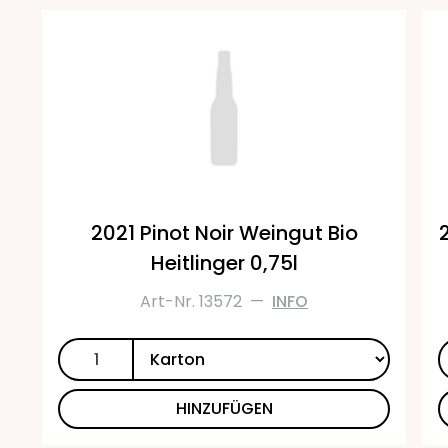
2021 Pinot Noir Weingut Bio
Heitlinger 0,75l
Art-Nr. 13572
—
INFO
HINZUFÜGEN