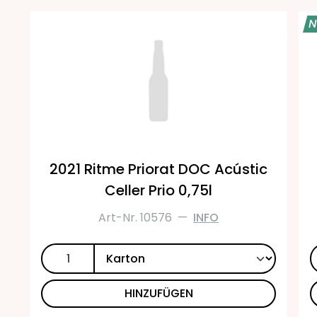
N
2021 Ritme Priorat DOC Acústic
Celler Prio 0,75l
Art-Nr. 10576
—
INFO
HINZUFÜGEN