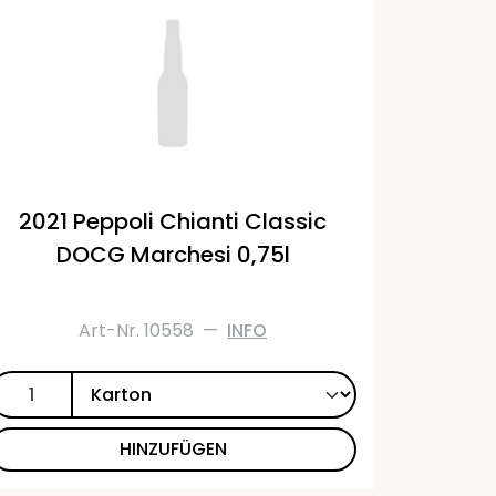
2021 Peppoli Chianti Classic
DOCG Marchesi 0,75l
Art-Nr. 10558
—
INFO
HINZUFÜGEN