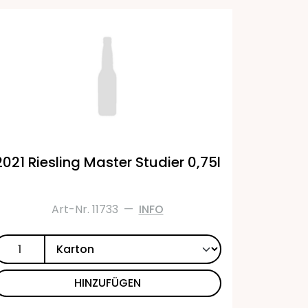
2021 Riesling Master Studier 0,75l
Art-Nr. 11733
—
INFO
HINZUFÜGEN