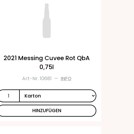
2021 Messing Cuvee Rot QbA
0,75l
Art-Nr. 10681
—
INFO
HINZUFÜGEN