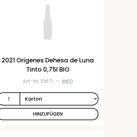
2021 Origenes Dehesa de Luna
Tinto 0,75l BIO
Art-Nr. 10671
—
INFO
HINZUFÜGEN