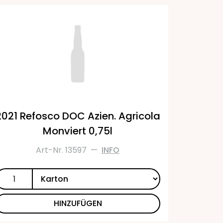
2021 Refosco DOC Azien. Agricola
Monviert 0,75l
Art-Nr. 13597
—
INFO
HINZUFÜGEN