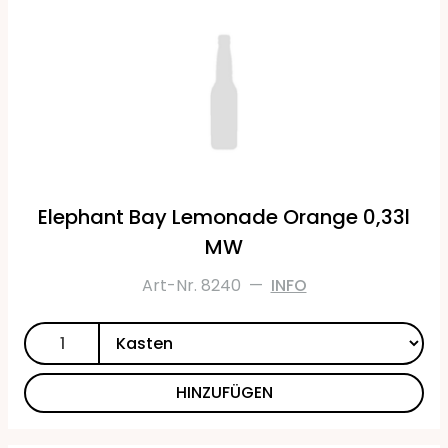
Elephant Bay Lemonade Orange 0,33l
MW
Art-Nr. 8240
—
INFO
HINZUFÜGEN