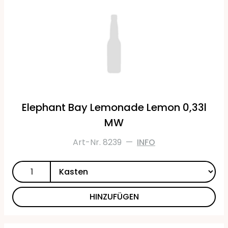
Elephant Bay Lemonade Lemon 0,33l
MW
Art-Nr. 8239
—
INFO
HINZUFÜGEN