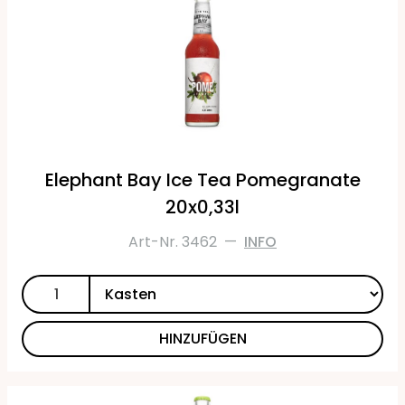
Elephant Bay Ice Tea Pomegranate
20x0,33l
Art-Nr. 3462
—
INFO
HINZUFÜGEN