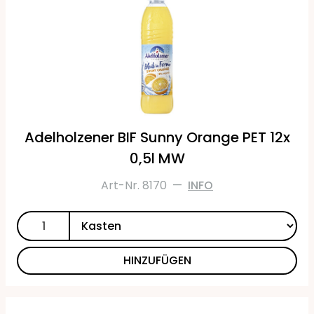
Adelholzener BIF Sunny Orange PET 12x
0,5l MW
Art-Nr. 8170
—
INFO
HINZUFÜGEN