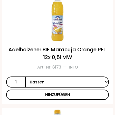
Adelholzener BIF Maracuja Orange PET
12x 0,5l MW
Art-Nr. 8173
—
INFO
HINZUFÜGEN