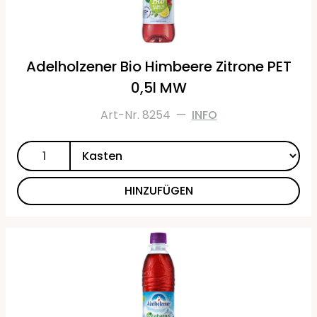
Adelholzener Bio Himbeere Zitrone PET
0,5l MW
Art-Nr. 8254
—
INFO
HINZUFÜGEN