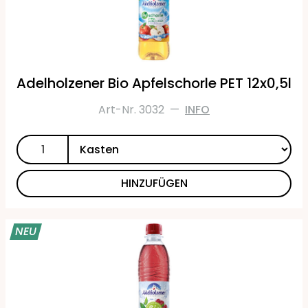
Adelholzener Bio Apfelschorle PET 12x0,5l
Art-Nr. 3032
—
INFO
HINZUFÜGEN
NEU