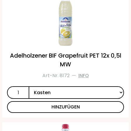
Adelholzener BIF Grapefruit PET 12x 0,5l
MW
Art-Nr. 8172
—
INFO
HINZUFÜGEN