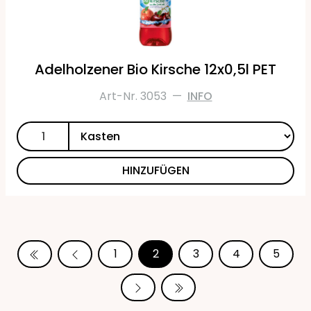
Adelholzener Bio Kirsche 12x0,5l PET
Art-Nr. 3053
—
INFO
HINZUFÜGEN
1
2
3
4
5