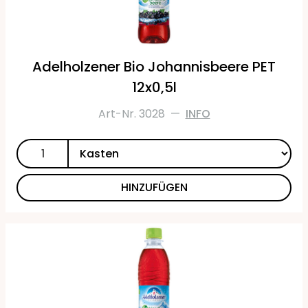
Adelholzener Bio Johannisbeere PET
12x0,5l
Art-Nr. 3028
—
INFO
HINZUFÜGEN