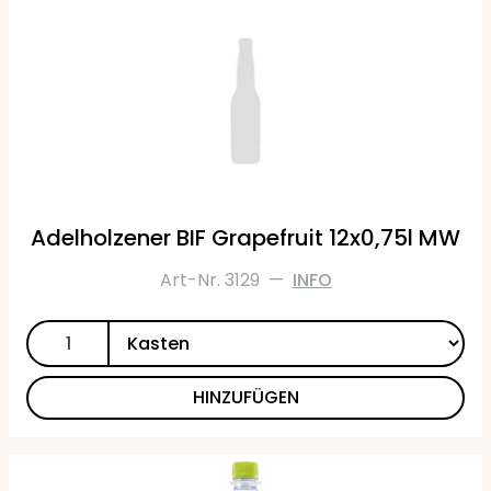
Adelholzener BIF Grapefruit 12x0,75l MW
Art-Nr. 3129
—
INFO
HINZUFÜGEN