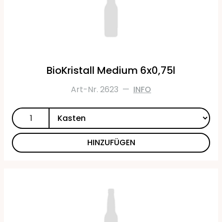
BioKristall Medium 6x0,75l
Art-Nr. 2623
—
INFO
HINZUFÜGEN