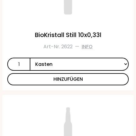
BioKristall Still 10x0,33l
Art-Nr. 2622
—
INFO
HINZUFÜGEN