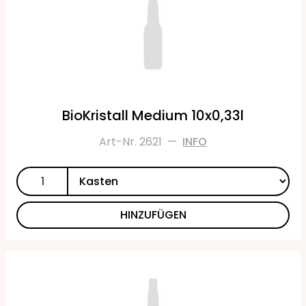
BioKristall Medium 10x0,33l
Art-Nr. 2621
—
INFO
HINZUFÜGEN