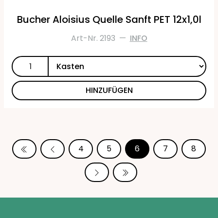
Bucher Aloisius Quelle Sanft PET 12x1,0l
Art-Nr. 2193
—
INFO
HINZUFÜGEN
4
5
6
7
8