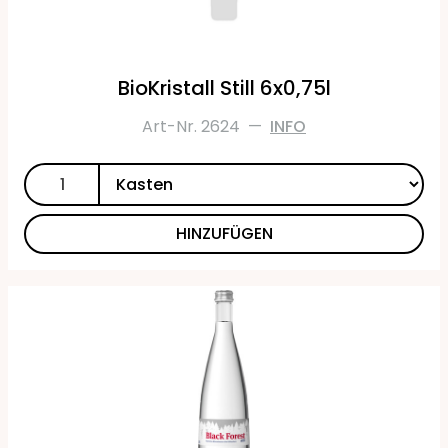
BioKristall Still 6x0,75l
Art-Nr. 2624
—
INFO
HINZUFÜGEN