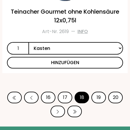
Teinacher Gourmet ohne Kohlensäure
12x0,75l
Art-Nr. 2619
—
INFO
HINZUFÜGEN
16
17
18
19
20