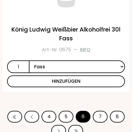
König Ludwig Weißbier Alkoholfrei 30l
Fass
Art-Nr. 0675
—
INFO
HINZUFÜGEN
4
5
6
7
8