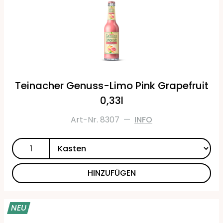
Teinacher Genuss-Limo Pink Grapefruit
0,33l
Art-Nr. 8307
—
INFO
HINZUFÜGEN
NEU