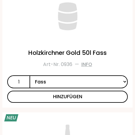
Holzkirchner Gold 50l Fass
Art-Nr. 0936
—
INFO
HINZUFÜGEN
NEU