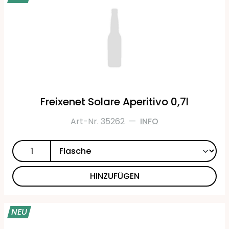
Freixenet Solare Aperitivo 0,7l
Art-Nr. 35262
—
INFO
HINZUFÜGEN
NEU