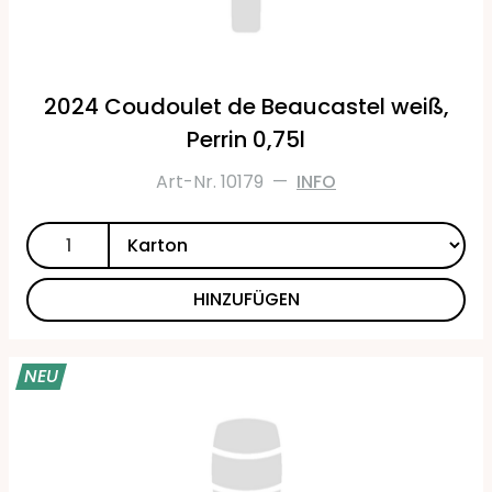
2024 Coudoulet de Beaucastel weiß,
Perrin 0,75l
Art-Nr. 10179
—
INFO
HINZUFÜGEN
NEU