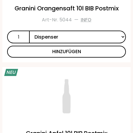
Granini Orangensaft 10l BIB Postmix
Art-Nr. 5044
—
INFO
HINZUFÜGEN
NEU