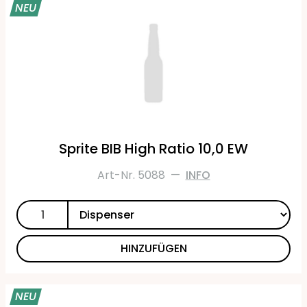
NEU
Sprite BIB High Ratio 10,0 EW
Art-Nr. 5088
—
INFO
HINZUFÜGEN
NEU