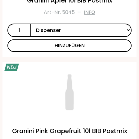
Granini Apfel 10l BIB Postmix
Art-Nr. 5045
—
INFO
HINZUFÜGEN
NEU
Granini Pink Grapefruit 10l BIB Postmix