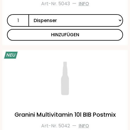
Art-Nr. 5043
—
INFO
HINZUFÜGEN
NEU
Granini Multivitamin 10l BIB Postmix
Art-Nr. 5042
—
INFO