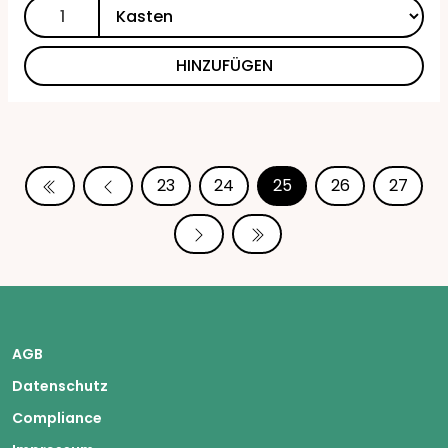
HINZUFÜGEN
23
24
25
26
27
AGB
Datenschutz
Compliance