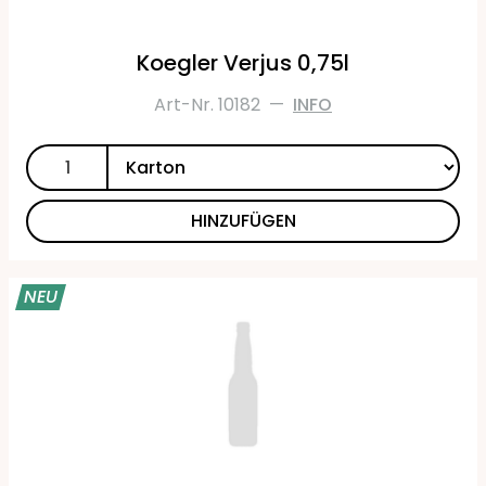
Koegler Verjus 0,75l
Art-Nr. 10182
—
INFO
HINZUFÜGEN
NEU