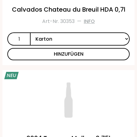
Calvados Chateau du Breuil HDA 0,7l
Art-Nr. 30353
—
INFO
HINZUFÜGEN
NEU