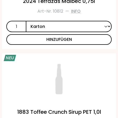
2024 Terrazas Malbec 0,75l
Art-Nr. 10812
—
INFO
HINZUFÜGEN
NEU
1883 Toffee Crunch Sirup PET 1,0l