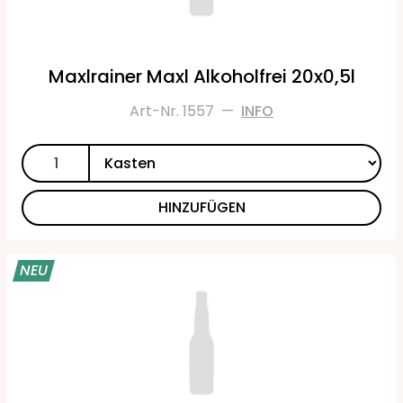
Maxlrainer Maxl Alkoholfrei 20x0,5l
Art-Nr. 1557
—
INFO
HINZUFÜGEN
NEU