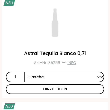
NEU
Astral Tequila Blanco 0,7l
Art-Nr. 35256
—
INFO
HINZUFÜGEN
NEU