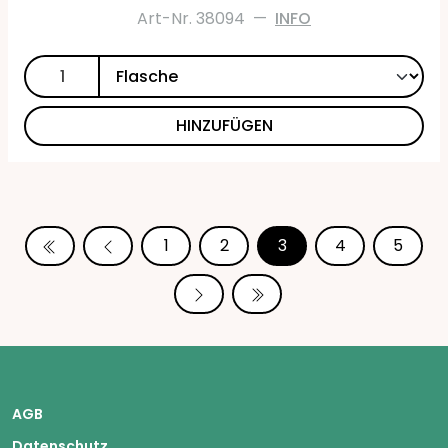
Art-Nr. 38094
—
INFO
HINZUFÜGEN
1
2
3
4
5
AGB
Datenschutz