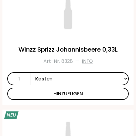
Winzz Sprizz Johannisbeere 0,33L
Art-Nr. 8328
—
INFO
HINZUFÜGEN
NEU