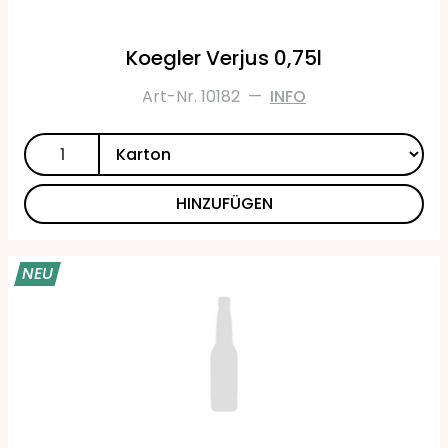
Koegler Verjus 0,75l
Art-Nr. 10182
—
INFO
HINZUFÜGEN
NEU