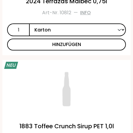
2024 Terrazas Malbec 0,75l
Art-Nr. 10812
—
INFO
HINZUFÜGEN
NEU
1883 Toffee Crunch Sirup PET 1,0l