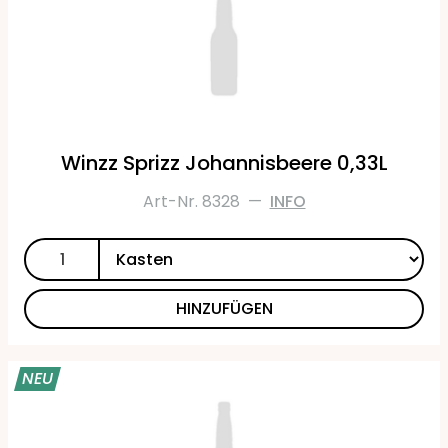
Winzz Sprizz Johannisbeere 0,33L
Art-Nr. 8328
—
INFO
HINZUFÜGEN
NEU