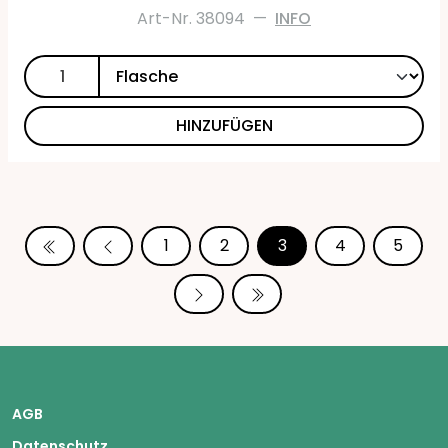
Art-Nr. 38094
—
INFO
HINZUFÜGEN
1
2
3
4
5
AGB
Datenschutz