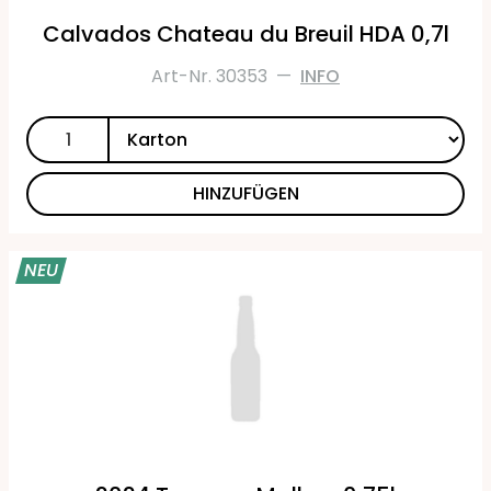
Calvados Chateau du Breuil HDA 0,7l
Art-Nr. 30353
—
INFO
HINZUFÜGEN
NEU