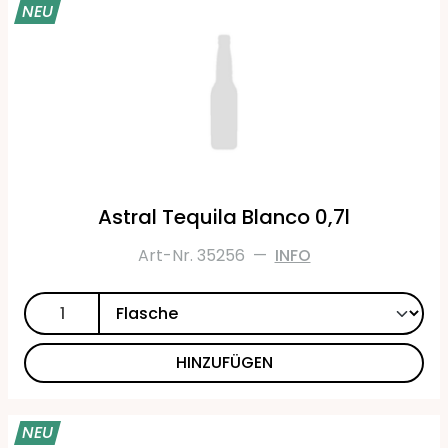
NEU
Astral Tequila Blanco 0,7l
Art-Nr. 35256
—
INFO
HINZUFÜGEN
NEU