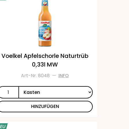
Voelkel Apfelschorle Naturtrüb
0,33l MW
Art-Nr. 8048
—
INFO
HINZUFÜGEN
EU