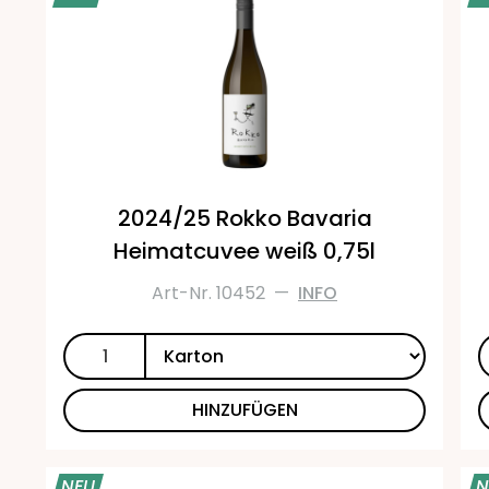
2024/25 Rokko Bavaria
Heimatcuvee weiß 0,75l
Art-Nr. 10452
—
INFO
HINZUFÜGEN
NEU
N