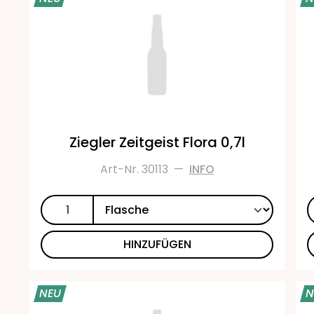
Ziegler Zeitgeist Flora 0,7l
Art-Nr. 30113
—
INFO
HINZUFÜGEN
NEU
N