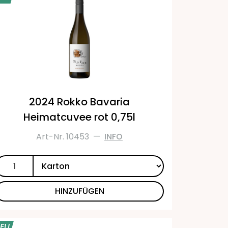
2024 Rokko Bavaria
Heimatcuvee rot 0,75l
Art-Nr. 10453
—
INFO
HINZUFÜGEN
EU