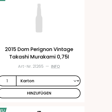
2015 Dom Perignon Vintage
Takashi Murakami 0,75l
Art-Nr. 21265
—
INFO
HINZUFÜGEN
EU