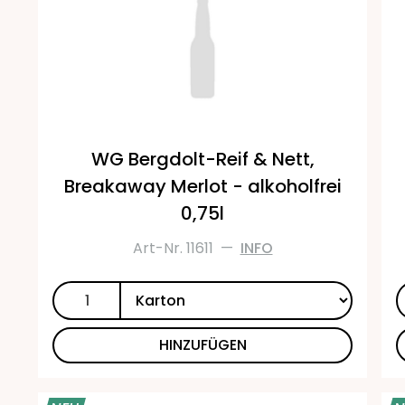
WG Bergdolt-Reif & Nett,
Breakaway Merlot - alkoholfrei
0,75l
Art-Nr. 11611
—
INFO
HINZUFÜGEN