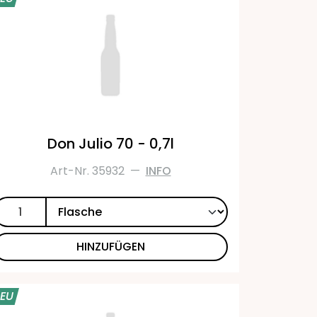
Don Julio 70 - 0,7l
Art-Nr. 35932
—
INFO
HINZUFÜGEN
EU