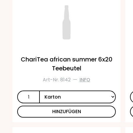
ChariTea african summer 6x20
Teebeutel
Art-Nr. 8142
—
INFO
HINZUFÜGEN