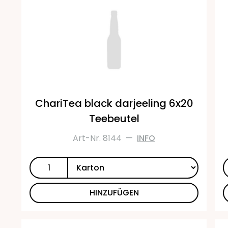
ChariTea black darjeeling 6x20
Teebeutel
Art-Nr. 8144
—
INFO
HINZUFÜGEN