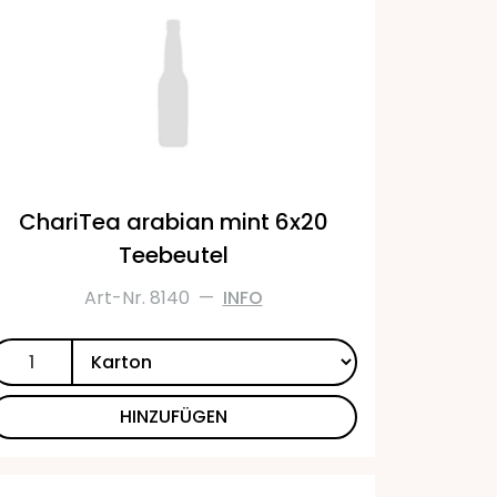
ChariTea arabian mint 6x20
Teebeutel
Art-Nr. 8140
—
INFO
HINZUFÜGEN