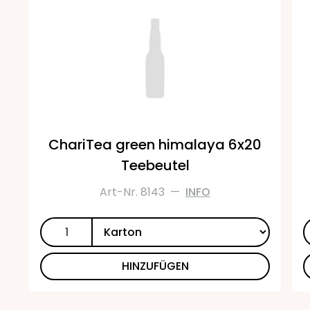
ChariTea green himalaya 6x20
Teebeutel
Art-Nr. 8143
—
INFO
HINZUFÜGEN