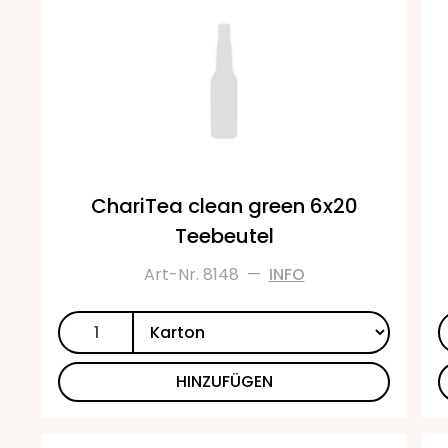
ChariTea clean green 6x20
Teebeutel
Art-Nr. 8148
—
INFO
HINZUFÜGEN