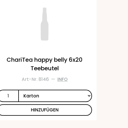
ChariTea happy belly 6x20
Teebeutel
Art-Nr. 8146
—
INFO
HINZUFÜGEN