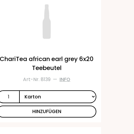
ChariTea african earl grey 6x20
Teebeutel
Art-Nr. 8139
—
INFO
HINZUFÜGEN