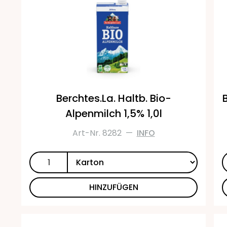
Berchtes.La. Haltb. Bio-
Alpenmilch 1,5% 1,0l
Art-Nr. 8282
—
INFO
HINZUFÜGEN