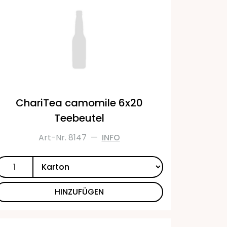
ChariTea camomile 6x20
Teebeutel
Art-Nr. 8147
—
INFO
HINZUFÜGEN