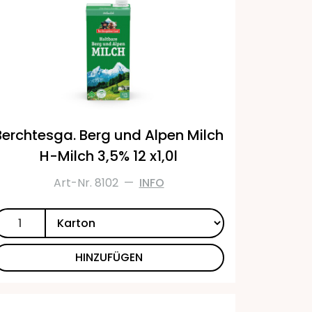
Berchtesga. Berg und Alpen Milch
H-Milch 3,5% 12 x1,0l
Art-Nr. 8102
—
INFO
HINZUFÜGEN