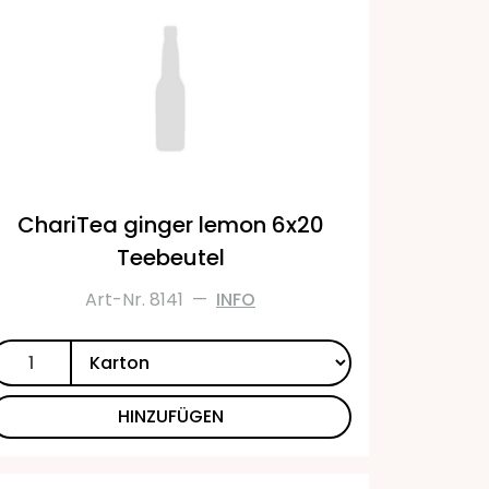
ChariTea ginger lemon 6x20
Teebeutel
Art-Nr. 8141
—
INFO
HINZUFÜGEN