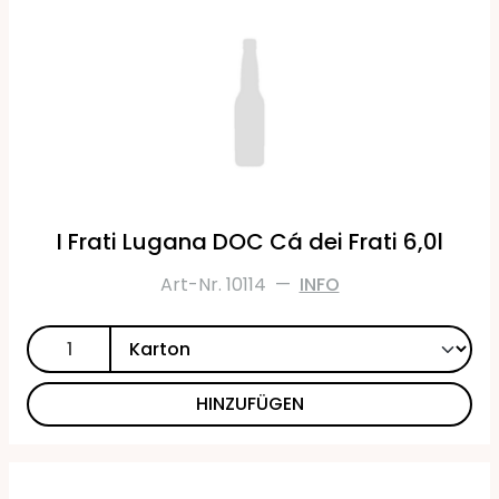
I Frati Lugana DOC Cá dei Frati 6,0l
Art-Nr. 10114
—
INFO
HINZUFÜGEN