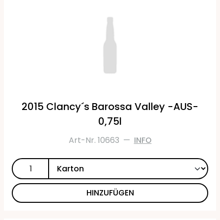
2015 Clancy´s Barossa Valley -AUS-
0,75l
Art-Nr. 10663
—
INFO
HINZUFÜGEN