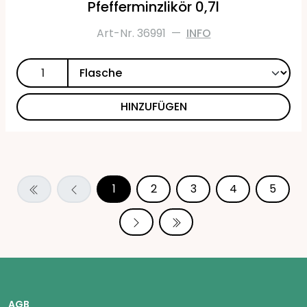
Pfefferminzlikör 0,7l
Art-Nr. 36991
—
INFO
HINZUFÜGEN
1
2
3
4
5
AGB