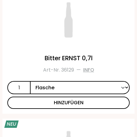
Bitter ERNST 0,7l
Art-Nr. 36129
—
INFO
HINZUFÜGEN
NEU