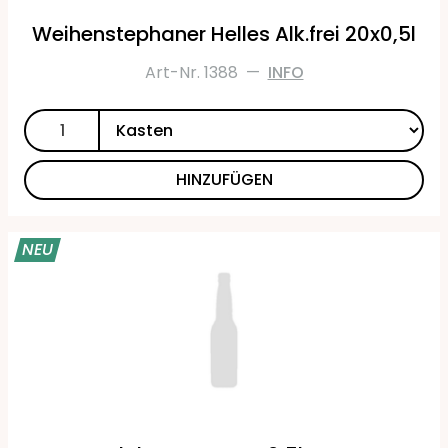
Weihenstephaner Helles Alk.frei 20x0,5l
Art-Nr. 1388
—
INFO
HINZUFÜGEN
NEU