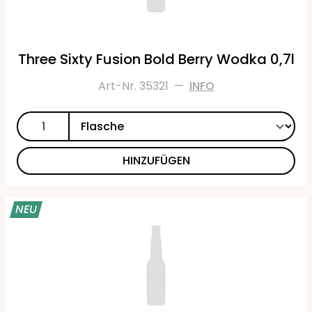
Three Sixty Fusion Bold Berry Wodka 0,7l
Art-Nr. 35321
—
INFO
HINZUFÜGEN
NEU