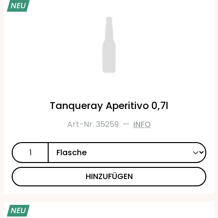
NEU
Tanqueray Aperitivo 0,7l
Art-Nr. 35259
—
INFO
HINZUFÜGEN
NEU