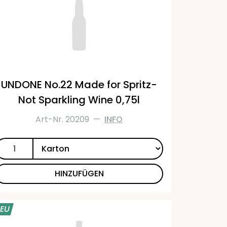
UNDONE No.22 Made for Spritz-
Not Sparkling Wine 0,75l
Art-Nr. 20209
—
INFO
HINZUFÜGEN
EU