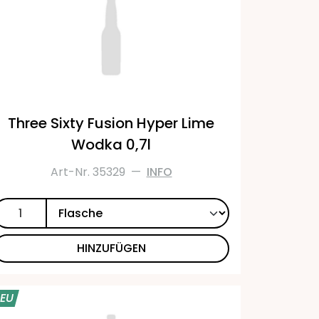
Three Sixty Fusion Hyper Lime
Wodka 0,7l
Art-Nr. 35329
—
INFO
HINZUFÜGEN
EU