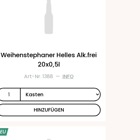
Weihenstephaner Helles Alk.frei
20x0,5l
Art-Nr. 1388
—
INFO
HINZUFÜGEN
EU