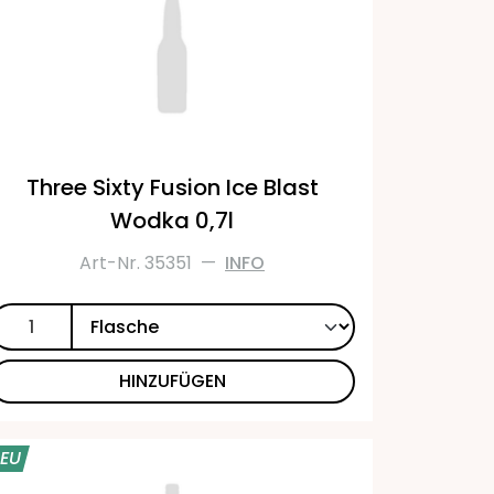
Three Sixty Fusion Ice Blast
Wodka 0,7l
Art-Nr. 35351
—
INFO
HINZUFÜGEN
EU