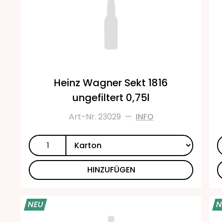
Heinz Wagner Sekt 1816
ungefiltert 0,75l
Art-Nr. 23029
—
INFO
HINZUFÜGEN
NEU
N