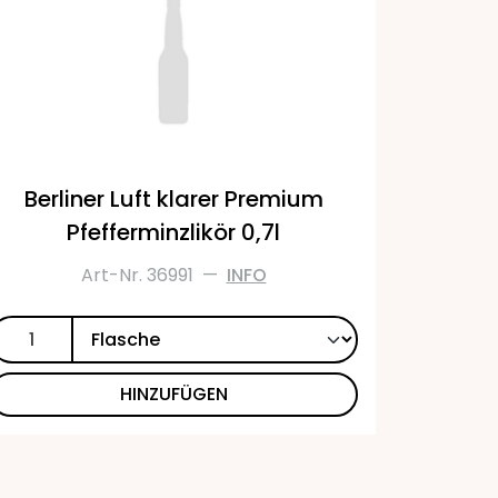
Berliner Luft klarer Premium
Pfefferminzlikör 0,7l
Art-Nr. 36991
—
INFO
HINZUFÜGEN