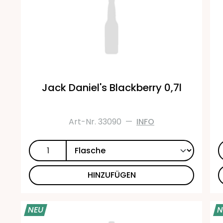
Jack Daniel's Blackberry 0,7l
Art-Nr. 33090
—
INFO
HINZUFÜGEN
NEU
N