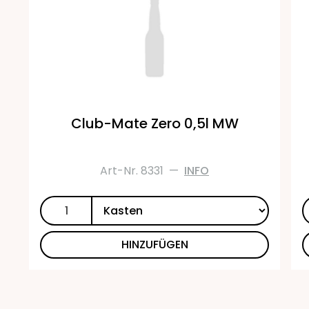
Club-Mate Zero 0,5l MW
Art-Nr. 8331
—
INFO
HINZUFÜGEN