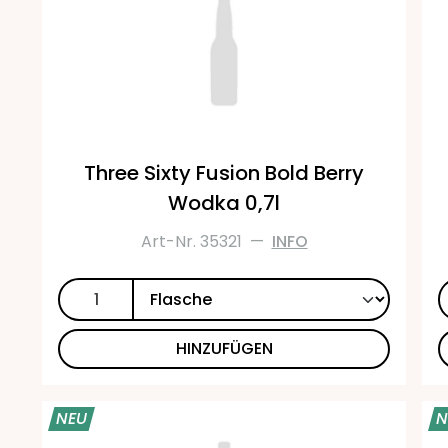
Three Sixty Fusion Bold Berry
Wodka 0,7l
Art-Nr. 35321
—
INFO
HINZUFÜGEN
NEU
N