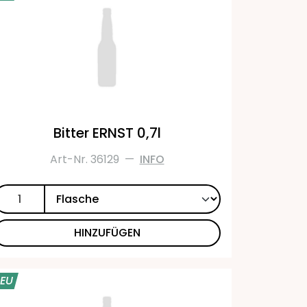
Bitter ERNST 0,7l
Art-Nr. 36129
—
INFO
HINZUFÜGEN
EU