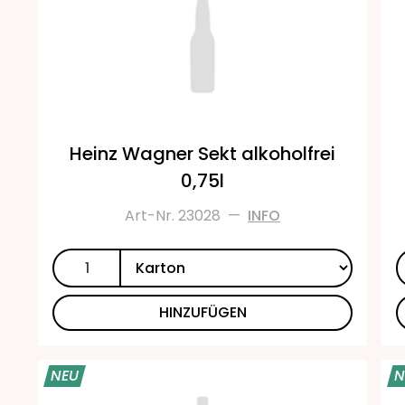
Heinz Wagner Sekt alkoholfrei
0,75l
Art-Nr. 23028
—
INFO
HINZUFÜGEN
NEU
N