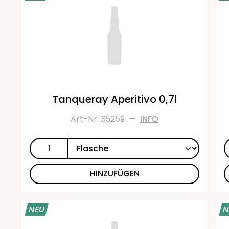
Tanqueray Aperitivo 0,7l
Art-Nr. 35259
—
INFO
HINZUFÜGEN
NEU
N